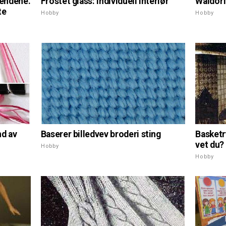
endene.
Frostet glass: individuell interiør
Waldorf
te
Hobby
Hobby
nd av
Baserer billedvev broderi sting
Basketr
vet du?
Hobby
Hobby