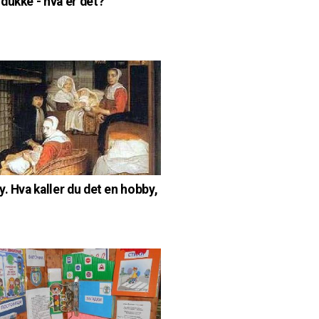
dukke - hva er det?
y. Hva kaller du det en hobby,