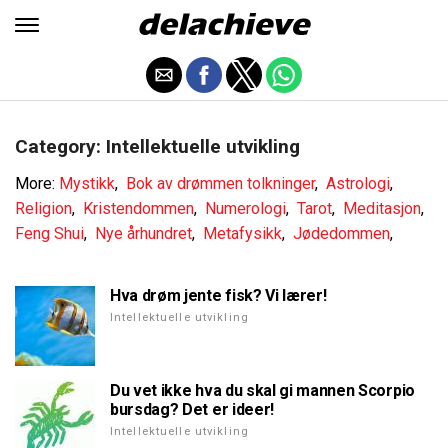
Category: Intellektuelle utvikling
More:
Mystikk
,
Bok av drømmen tolkninger
,
Astrologi
,
Religion
,
Kristendommen
,
Numerologi
,
Tarot
,
Meditasjon
,
Feng Shui
,
Nye århundret
,
Metafysikk
,
Jødedommen
,
Hva drøm jente fisk? Vi lærer!
Intellektuelle utvikling
Du vet ikke hva du skal gi mannen Scorpio
bursdag? Det er ideer!
Intellektuelle utvikling