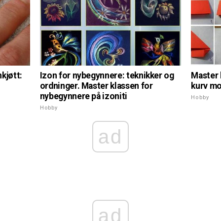
Master 
kjøtt:
Izon for nybegynnere: teknikker og
kurv mo
ordninger. Master klassen for
nybegynnere på izoniti
Hobby
Hobby
ad
ad