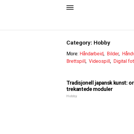
Category: Hobby
More:
Håndarbeid
,
Bilder
,
Hånd
Brettspill
,
Videospill
,
Digital fo
Tradisjonell japansk kunst: o
trekantede moduler
Hobby