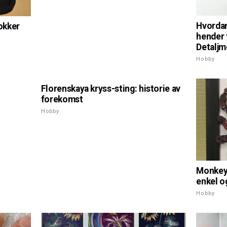
Hvordan
sokker
hender f
Detaljm
Hobby
Florenskaya kryss-sting: historie av
forekomst
Hobby
Monkey 
enkel o
Hobby