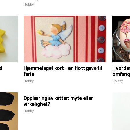
Hobby
Hvordan
d
Hjemmelaget kort - en flott gave til
omfangs
ferie
Hobby
Hobby
Opplæring av katter: myte eller
virkelighet?
Hobby