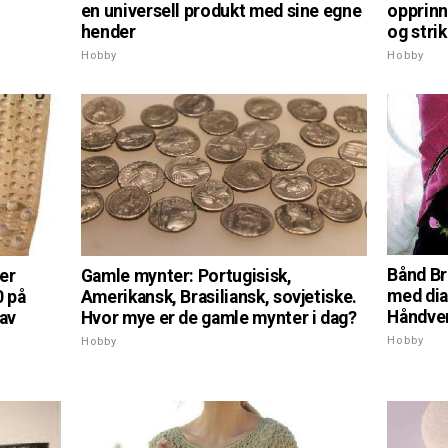
opprinn
en universell produkt med sine egne
og stri
hender
Hobby
Hobby
Bånd Br
er
Gamle mynter: Portugisisk,
med dia
0 på
Amerikansk, Brasiliansk, sovjetiske.
Håndver
 av
Hvor mye er de gamle mynter i dag?
Hobby
Hobby