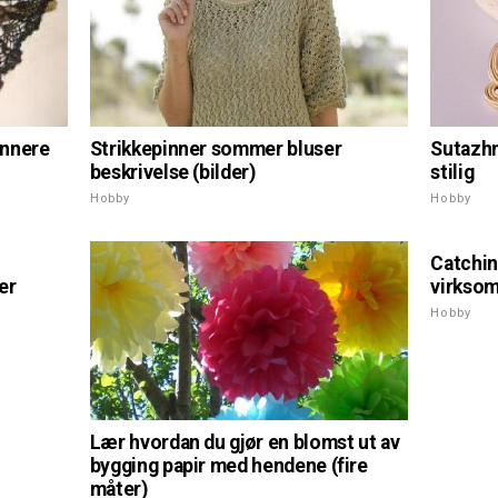
Sutazhn
ynnere
Strikkepinner sommer bluser
stilig
beskrivelse (bilder)
Hobby
Hobby
Catching
er
virksom
Hobby
Lær hvordan du gjør en blomst ut av
bygging papir med hendene (fire
måter)