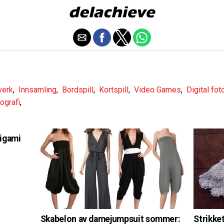
verk
,
Innsamling
,
Bordspill
,
Kortspill
,
Video Games
,
Digital fot
tografi
,
rigami
Strikket
Skabelon av damejumpsuit sommer: