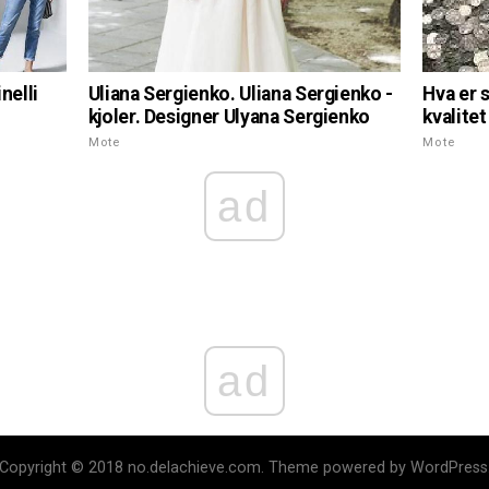
nelli
Uliana Sergienko. Uliana Sergienko -
Hva er 
kjoler. Designer Ulyana Sergienko
kvalite
Mote
Mote
ad
ad
Copyright © 2018 no.delachieve.com. Theme powered by WordPress