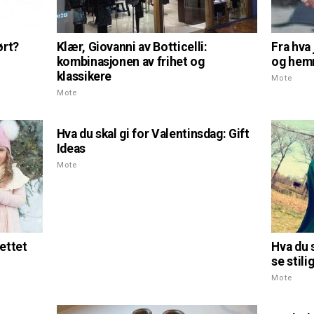
ørt?
Klær, Giovanni av Botticelli:
Fra hva 
kombinasjonen av frihet og
og hem
klassikere
Mote
Mote
Hva du skal gi for Valentinsdag: Gift
Ideas
Mote
ettet
Hva du 
se stili
Mote