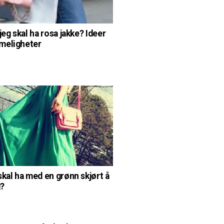
jeg skal ha rosa jakke? Ideer
meligheter
skal ha med en grønn skjørt å
g?