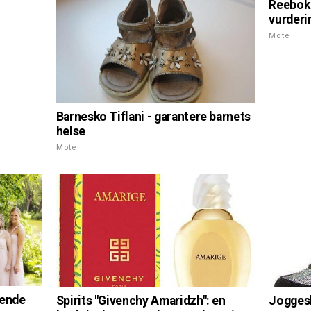
Reebok 
vurderi
Mote
Barnesko Tiflani - garantere barnets
helse
Mote
gende
Spirits "Givenchy Amaridzh": en
Joggesk