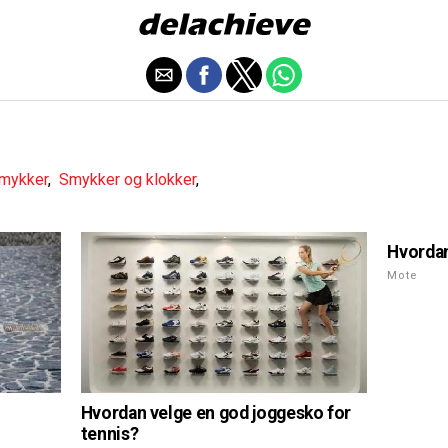
mykker
,
Smykker og klokker
,
Hvordan
Mote
Hvordan velge en god joggesko for
tennis?