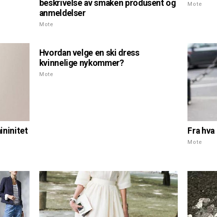
beskrivelse av smaken produsent og
Mote
anmeldelser
Mote
Hvordan velge en ski dress
kvinnelige nykommer?
Mote
ininitet
Fra hva 
Mote