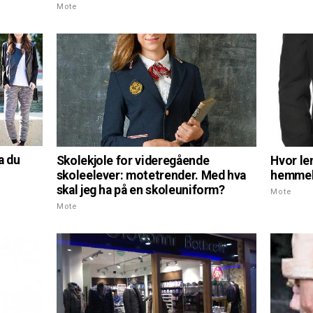
Mote
a du
Skolekjole for videregående
Hvor le
skoleelever: motetrender. Med hva
hemmeli
skal jeg ha på en skoleuniform?
Mote
Mote