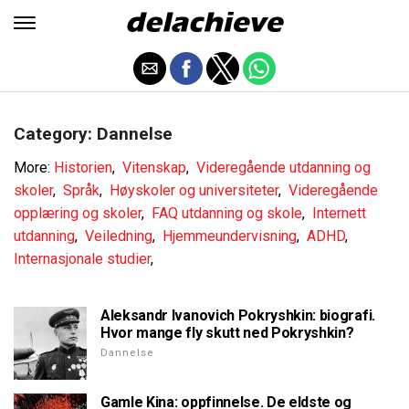
Category: Dannelse
More:
Historien
,
Vitenskap
,
Videregående utdanning og
skoler
,
Språk
,
Høyskoler og universiteter
,
Videregående
opplæring og skoler
,
FAQ utdanning og skole
,
Internett
utdanning
,
Veiledning
,
Hjemmeundervisning
,
ADHD
,
Internasjonale studier
,
Aleksandr Ivanovich Pokryshkin: biografi.
Hvor mange fly skutt ned Pokryshkin?
Dannelse
Gamle Kina: oppfinnelse. De eldste og