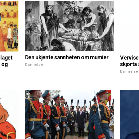
Den ukjente sannheten om mumier
nlaget
Vervisc
t og
skjorta
Dannelse
Dannelse