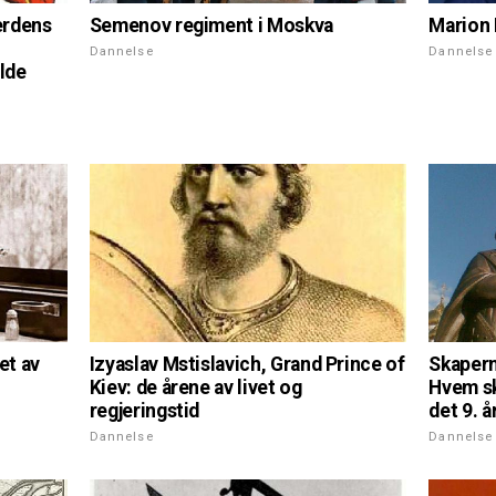
Semenov regiment i Moskva
erdens
Marion K
Dannelse
Dannelse
alde
Izyaslav Mstislavich, Grand Prince of
et av
Skapern
Kiev: de årene av livet og
Hvem sk
regjeringstid
det 9. 
Dannelse
Dannelse