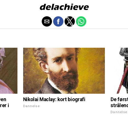
Nikolai Maclay: kort biografi
Den
De førs
rer i
strålen
Dannelse
Dannelse