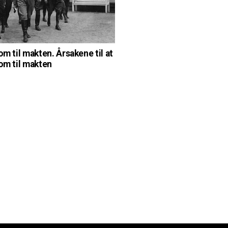
om til makten. Årsakene til at
kom til makten