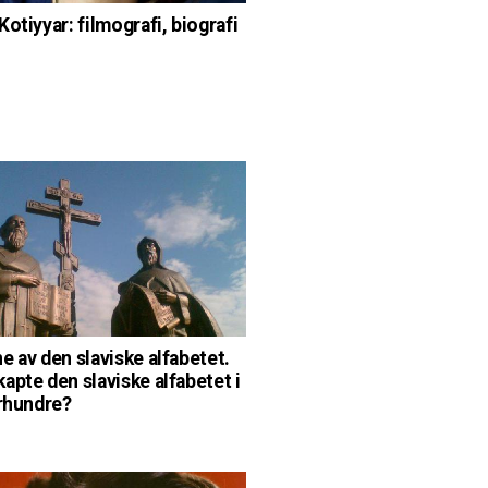
otiyyar: filmografi, biografi
e av den slaviske alfabetet.
apte den slaviske alfabetet i
århundre?