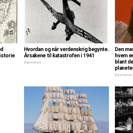
Hvordan og når verdenskrig begynte.
ed
Den mes
Årsakene til katastrofen i 1941
istorie
hvem er
blant d
Dannelse
planete
Dannelse