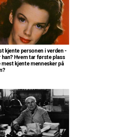
t kjente personen i verden -
 han? Hvem tar første plass
e mest kjente mennesker på
n?