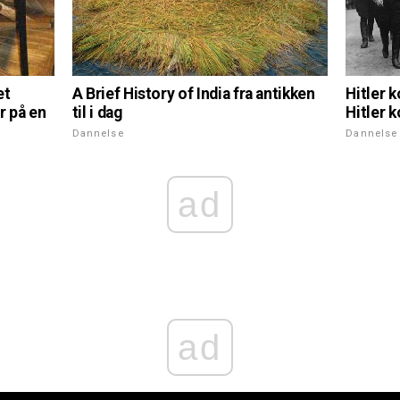
A Brief History of India fra antikken
et
Hitler k
til i dag
r på en
Hitler 
Dannelse
Dannelse
ad
ad