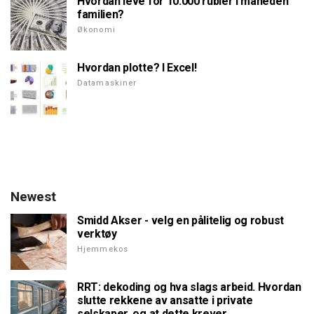
Hvordan leve for 10.000 rubler i måneden
familien?
Økonomi
Hvordan plotte? I Excel!
Datamaskiner
Newest
Smidd Akser - velg en pålitelig og robust
verktøy
Hjemmekos
RRT: dekoding og hva slags arbeid. Hvordan
slutte rekkene av ansatte i private
selskaper, og at dette krever