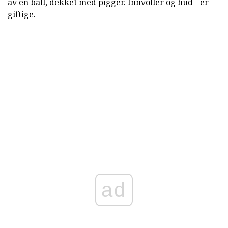
av en ball, dekket med pigger. Innvoller og hud - er
giftige.
ad