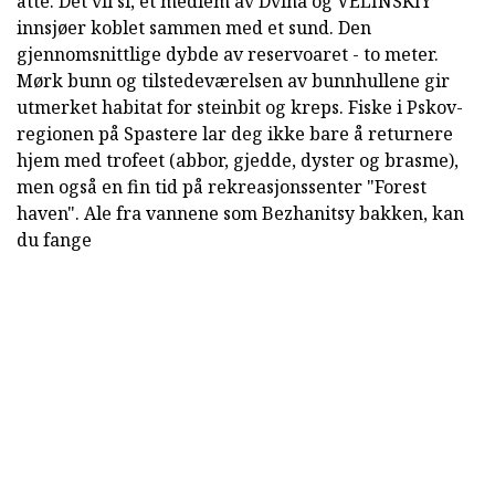
åtte. Det vil si, et medlem av Dvina og VELINSKIY
innsjøer koblet sammen med et sund. Den
gjennomsnittlige dybde av reservoaret - to meter.
Mørk bunn og tilstedeværelsen av bunnhullene gir
utmerket habitat for steinbit og kreps. Fiske i Pskov-
regionen på Spastere lar deg ikke bare å returnere
hjem med trofeet (abbor, gjedde, dyster og brasme),
men også en fin tid på rekreasjonssenter "Forest
haven". Ale fra vannene som Bezhanitsy bakken, kan
du fange