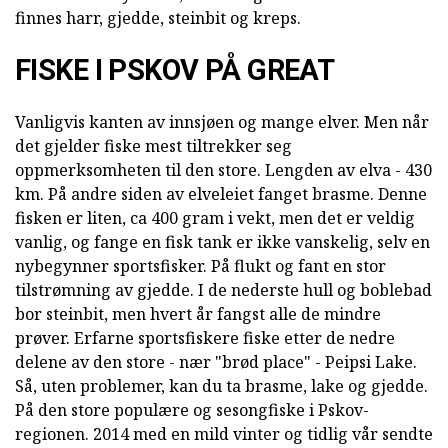
finnes harr, gjedde, steinbit og kreps.
FISKE I PSKOV PÅ GREAT
Vanligvis kanten av innsjøen og mange elver. Men når
det gjelder fiske mest tiltrekker seg
oppmerksomheten til den store. Lengden av elva - 430
km. På andre siden av elveleiet fanget brasme. Denne
fisken er liten, ca 400 gram i vekt, men det er veldig
vanlig, og fange en fisk tank er ikke vanskelig, selv en
nybegynner sportsfisker. På flukt og fant en stor
tilstrømning av gjedde. I de nederste hull og boblebad
bor steinbit, men hvert år fangst alle de mindre
prøver. Erfarne sportsfiskere fiske etter de nedre
delene av den store - nær "brød place" - Peipsi Lake.
Så, uten problemer, kan du ta brasme, lake og gjedde.
På den store populære og sesongfiske i Pskov-
regionen. 2014 med en mild vinter og tidlig vår sendte