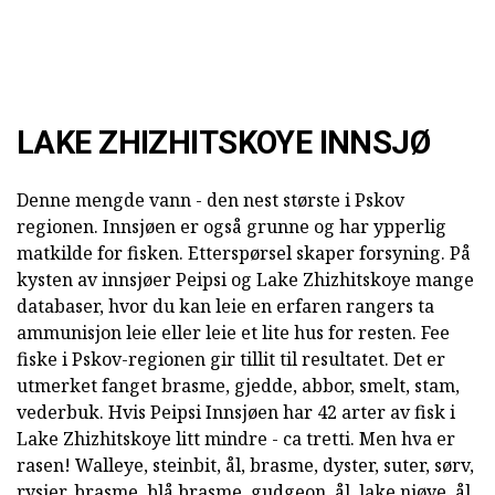
LAKE ZHIZHITSKOYE INNSJØ
Denne mengde vann - den nest største i Pskov
regionen. Innsjøen er også grunne og har ypperlig
matkilde for fisken. Etterspørsel skaper forsyning. På
kysten av innsjøer Peipsi og Lake Zhizhitskoye mange
databaser, hvor du kan leie en erfaren rangers ta
ammunisjon leie eller leie et lite hus for resten. Fee
fiske i Pskov-regionen gir tillit til resultatet. Det er
utmerket fanget brasme, gjedde, abbor, smelt, stam,
vederbuk. Hvis Peipsi Innsjøen har 42 arter av fisk i
Lake Zhizhitskoye litt mindre - ca tretti. Men hva er
rasen! Walleye, steinbit, ål, brasme, dyster, suter, sørv,
rysjer, brasme, blå brasme, gudgeon, ål, lake niøye, ål,