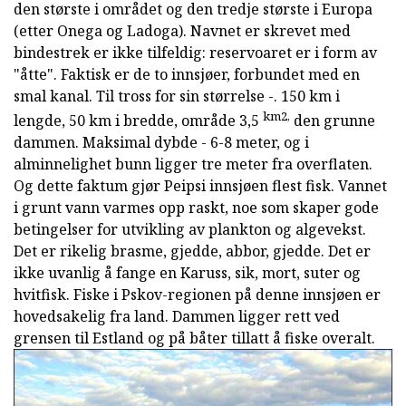
den største i området og den tredje største i Europa
(etter Onega og Ladoga). Navnet er skrevet med
bindestrek er ikke tilfeldig: reservoaret er i form av
"åtte". Faktisk er de to innsjøer, forbundet med en
smal kanal. Til tross for sin størrelse -. 150 km i
km2,
lengde, 50 km i bredde, område 3,5
den grunne
dammen. Maksimal dybde - 6-8 meter, og i
alminnelighet bunn ligger tre meter fra overflaten.
Og dette faktum gjør Peipsi innsjøen flest fisk. Vannet
i grunt vann varmes opp raskt, noe som skaper gode
betingelser for utvikling av plankton og algevekst.
Det er rikelig brasme, gjedde, abbor, gjedde. Det er
ikke uvanlig å fange en Karuss, sik, mort, suter og
hvitfisk. Fiske i Pskov-regionen på denne innsjøen er
hovedsakelig fra land. Dammen ligger rett ved
grensen til Estland og på båter tillatt å fiske overalt.