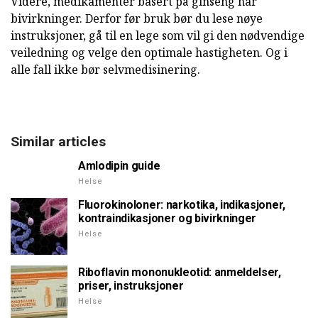
Videre, medikamenter basert på ginseng har
bivirkninger. Derfor før bruk bør du lese nøye
instruksjoner, gå til en lege som vil gi den nødvendige
veiledning og velge den optimale hastigheten. Og i
alle fall ikke bør selvmedisinering.
Similar articles
Amlodipin guide
Helse
Fluorokinoloner: narkotika, indikasjoner,
kontraindikasjoner og bivirkninger
Helse
Riboflavin mononukleotid: anmeldelser,
priser, instruksjoner
Helse