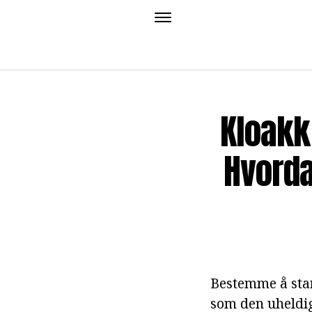
Kloakk
Hvorda
Bestemme å start
som den uheldig