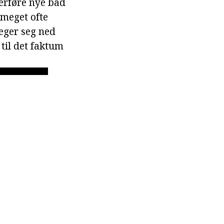
erføre nye bad
 meget ofte
eger seg ned
til det faktum