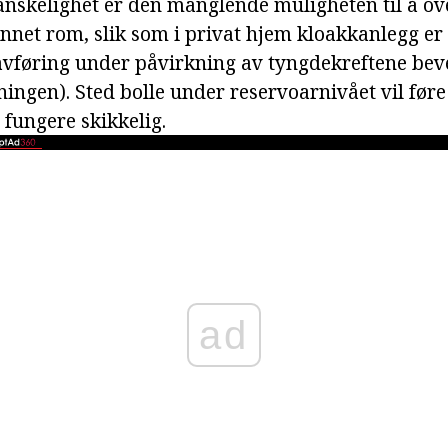
anskelighet er den manglende muligheten til å ov
 annet rom, slik som i privat hjem kloakkanlegg er
avføring under påvirkning av tyngdekreftene bev
ingen). Sted bolle under reservoarnivået vil føre 
l fungere skikkelig.
ad