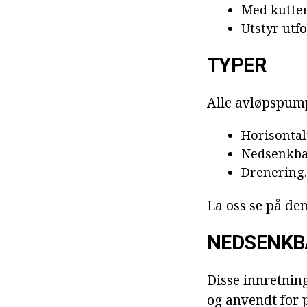
Med kutte
Utstyr utf
TYPER
Alle avløpspump
Horisontal
Nedsenkba
Drenering.
La oss se på dem
NEDSENKB
Disse innretnin
og anvendt for