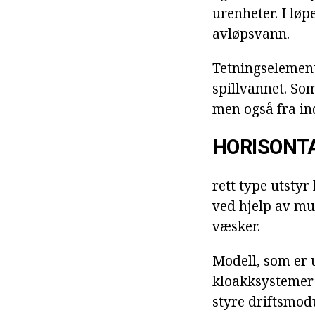
urenheter. I løp
avløpsvann.
Tetningselement
spillvannet. Som
men også fra ind
HORISONT
rett type utsty
ved hjelp av mu
væsker.
Modell, som er 
kloakksystemer 
styre driftsmodu