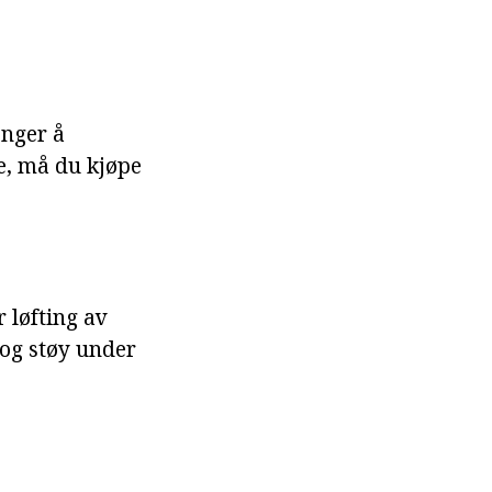
enger å
te, må du kjøpe
r løfting av
 og støy under