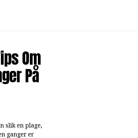
Tips Om
nger På
n slik en plage,
en ganger er