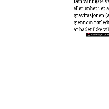
Den vanligste v
eller enhet i et
gravitasjonen (
gjennom rørledn
at badet ikke vi