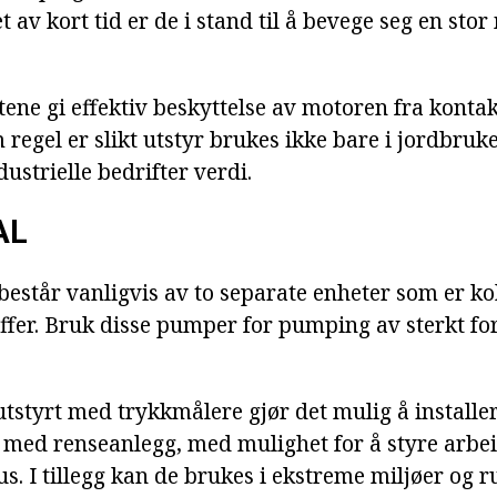
et av kort tid er de i stand til å bevege seg en st
ene gi effektiv beskyttelse av motoren fra konta
 regel er slikt utstyr brukes ikke bare i jordbruke
ustrielle bedrifter verdi.
AL
r består vanligvis av to separate enheter som er 
ffer. Bruk disse pumper for pumping av sterkt f
utstyrt med trykkmålere gjør det mulig å installe
med renseanlegg, med mulighet for å styre arbei
s. I tillegg kan de brukes i ekstreme miljøer og r