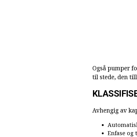
Også pumper for
til stede, den t
KLASSIFIS
Avhengig av kap
Automatis
Enfase og t