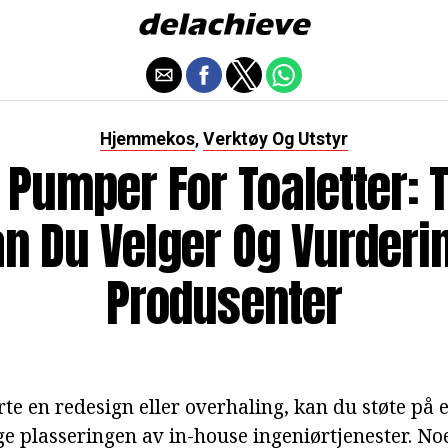
Hjemmekos
Verktøy Og Utstyr
,
 Pumper For Toaletter: 
n Du Velger Og Vurderi
Produsenter
e en redesign eller overhaling, kan du støte på e
e plasseringen av in-house ingeniørtjenester. No