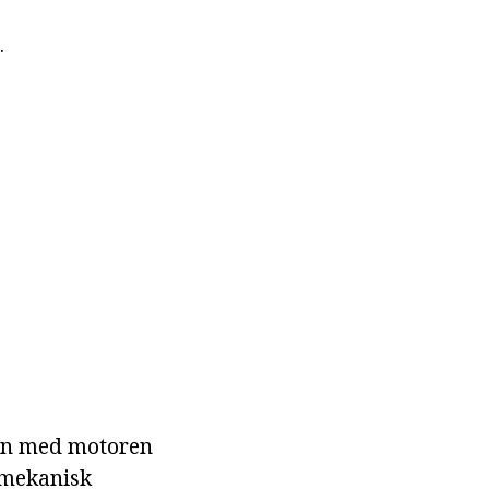
.
men med motoren
 mekanisk