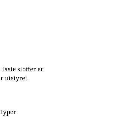
aste stoffer er
r utstyret.
typer: