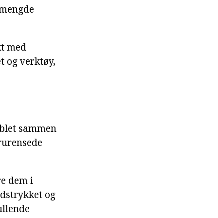
or mengde
kt med
t og verktøy,
koblet sammen
orurensede
re dem i
dstrykket og
ullende