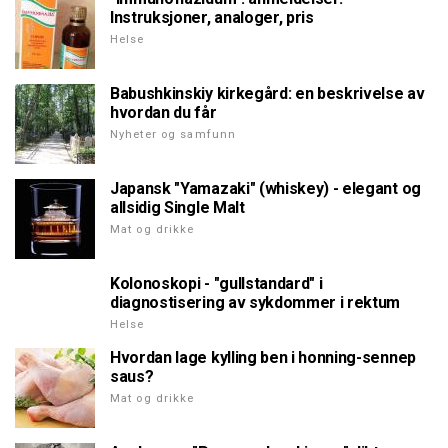
Instruksjoner, analoger, pris
Helse
Babushkinskiy kirkegård: en beskrivelse av
hvordan du får
Nyheter og samfunn
Japansk "Yamazaki" (whiskey) - elegant og
allsidig Single Malt
Mat og drikke
Kolonoskopi - "gullstandard" i
diagnostisering av sykdommer i rektum
Helse
Hvordan lage kylling ben i honning-sennep
saus?
Mat og drikke