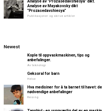
Analyse av "Prozasedavshiesya" dikt.
Analyse av Mayakovsky dikt
"Prozasedavshiesya"
Publikasjoner og skrive artikler
Newest
Kople til oppvaskmaskinen, tips og
anbefalinger.
Av teknologi
Geksoral for barn
Helse
Hva medisiner for å ta barnet til havet: de
nødvendige anbefalinger
Reising
Tannhjul - en uunnværlig del av en maskin