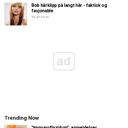
Bob hårklipp på langt hår - faktisk og
fasjonable
Skjønnhet
ad
Trending Now
"Immunoflazidum": anmeldelser.