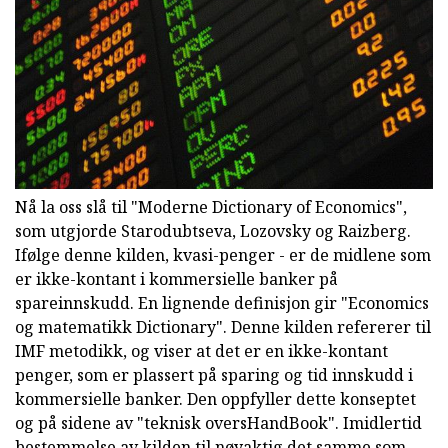
Nå la oss slå til "Moderne Dictionary of Economics",
som utgjorde Starodubtseva, Lozovsky og Raizberg.
Ifølge denne kilden, kvasi-penger - er de midlene som
er ikke-kontant i kommersielle banker på
spareinnskudd. En lignende definisjon gir "Economics
og matematikk Dictionary". Denne kilden refererer til
IMF metodikk, og viser at det er en ikke-kontant
penger, som er plassert på sparing og tid innskudd i
kommersielle banker. Den oppfyller dette konseptet
og på sidene av "teknisk oversHandBook". Imidlertid
bestemmelse av kilden til nøyaktig det samme som