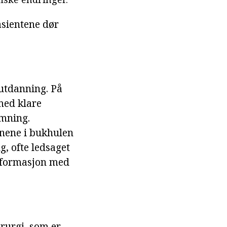
asientene dør
utdanning. På
med klare
ømning.
anene i bukhulen
, ofte ledsaget
r formasjon med
irurgi, som er