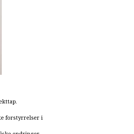
ekttap.
 forstyrrelser i
fiske endringer.