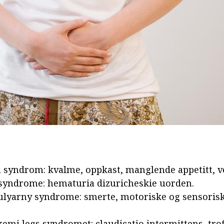
syndrom: kvalme, oppkast, manglende appetitt, v
syndrome: hematuria dizuricheskie uorden.
ulyarny syndrome: smerte, motoriske og sensoriske
kemi legs syndromet: claudicatio intermittens, tro