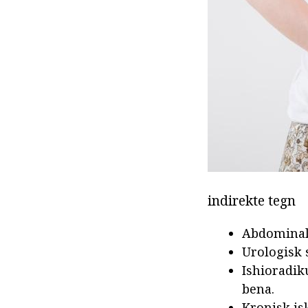
indirekte tegn
Abdominal 
Urologisk 
Ishioradik
bena.
Kronisk is