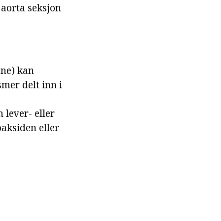
 aorta seksjon
ene) kan
smer delt inn i
lever- eller
baksiden eller