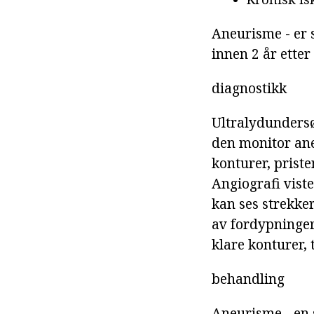
Aneurisme - er 
innen 2 år ette
diagnostikk
Ultralydundersø
den monitor ane
konturer, prist
Angiografi viste
kan ses strekke
av fordypninger
klare konturer,
behandling
Aneurisme - en s