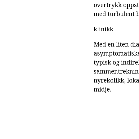
overtrykk oppstå
med turbulent b
klinikk
Med en liten di
asymptomatiske. 
typisk og indire
sammentrekning 
nyrekolikk, loka
midje.