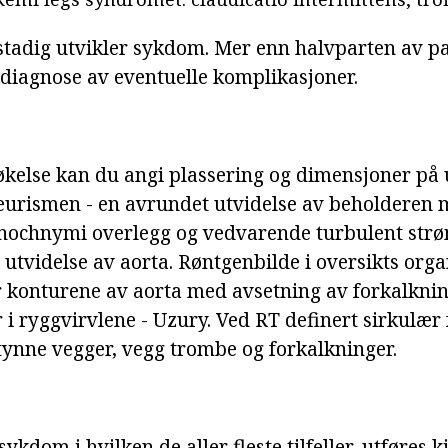
stadig utvikler sykdom. Mer enn halvparten av p
r diagnose av eventuelle komplikasjoner.
kelse kan du angi plassering og dimensjoner på 
urismen - en avrundet utvidelse av beholderen 
enochnymi overlegg og vedvarende turbulent str
 utvidelse av aorta. Røntgenbilde i oversikts org
r konturene av aorta med avsetning av forkalkning
 i ryggvirvlene - Uzury. Ved RT definert sirkulæ
 tynne vegger, vegg trombe og forkalkninger.
ykdom i hvilken de aller fleste tilfeller, utføres k