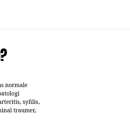
m?
ns normale
patologi
ritis, syfilis,
minal traumer,