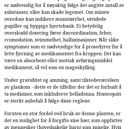
er nødvendig for å nøyaktig følge det angitte antall av
substanser, eller kan skade legemet. Om minste
overdose kan indikere munntørrhet, utvidede
pupiller og hyppige hjertebank. Et betydelig
overskudd dosering fører discoordination, feber,
ccomodation, svimmelhet, hallusinasjoner. Når slike
symptomer som er nødvendige for å prosedyrer for å
lette fjerning av medikamentet fra kroppen. Det kan
være en absorbent eller mottak avføringsmiddel
medikament, så vel som en mageskylling.
Under graviditet og amming, samt tilstedeværelsen
av glaukom - dette er de tilfeller der det er forbudt å
ta medisiner, som inkluderer belladonna. Homeopati
er sterkt anbefalt å følge disse reglene.
Foruten en stor fordel ved bruk av denne planten, er
det en mulighet for å forgifte sine bær, som oppfattes
av mennesker (hovedsakelig barn) som spiselig. Hvis