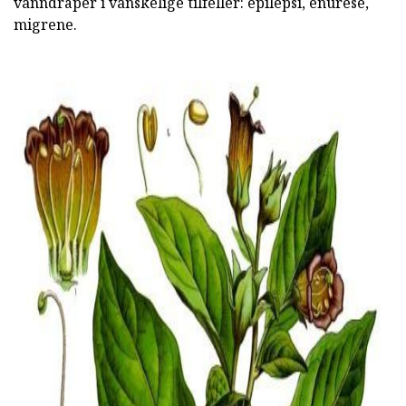
vanndråper i vanskelige tilfeller: epilepsi, enurese,
migrene.