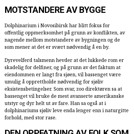
MOTSTANDERE AV BYGGE
Dolphinarium i Novosibirsk har blitt fokus for
offentlig oppmerksomhet på grunn av konflikten, av
nagende mellom motstandere av bygningen og de
som mener at det er svært nødvendig å en by.
Dyrevelferd talsmenn hevder at det lukkede rom er
skadelig for delfiner, og på grunn av det faktum at
eiendommen er langt fra sjøen, vil bassenget være
umulig å opprettholde nødvendig for sjøliv
eksistensbetingelser. Som svar, zoo direktøren sa at
bassenget vil bruke de mest avanserte amerikanske
utstyr og dyr helt ut av fare. Han sa også at i
dolphinariums sjøliv leve enda lenger enn i naturgitte
forhold, med stor rase.
DEN OPPFATNING AV FOLK SOM