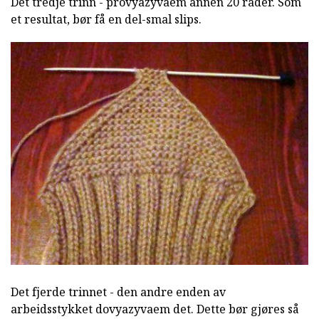
Det tredje trinn - provyazyvaem annen 20 rader. Som
et resultat, bør få en del-smal slips.
Det fjerde trinnet - den andre enden av
arbeidsstykket dovyazyvaem det. Dette bør gjøres så