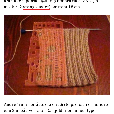
å strikke japanske tøfler "gummistrikk" 2 x 2 (to
ansikts, 2
vrang sløyfer)
omtrent 18 cm.
Andre trinn - er å foreta en første preform er mindre
enn 2 m på hver side. Da gjelder en annen type