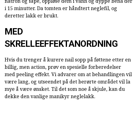
natron og såpe, oppløse dem i vann og dyppe bena der
i 15 minutter. Da tomten er håndtert neglefil, og
deretter lakk er brukt.
MED
SKRELLEEFFEKTANORDNING
Hvis du trenger å kurere nail sopp på føttene etter en
billig, men action, prøv en spesielle forberedelser
med peeling effekt. Vi advarer om at behandlingen vil
være lang, og utseendet på det berørte området vil la
mye å være ønsket. Til det som noe å skjule, kan du
dekke den vanlige manikyr neglelakk.