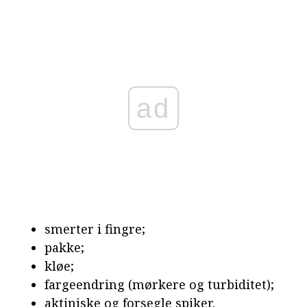
ad
smerter i fingre;
pakke;
kløe;
fargeendring (mørkere og turbiditet);
aktiniske og forsegle spiker.