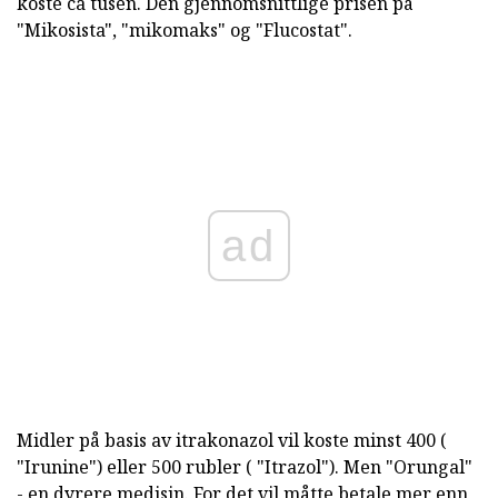
koste ca tusen. Den gjennomsnittlige prisen på
"Mikosista", "mikomaks" og "Flucostat".
ad
Midler på basis av itrakonazol vil koste minst 400 (
"Irunine") eller 500 rubler ( "Itrazol"). Men "Orungal"
- en dyrere medisin. For det vil måtte betale mer enn