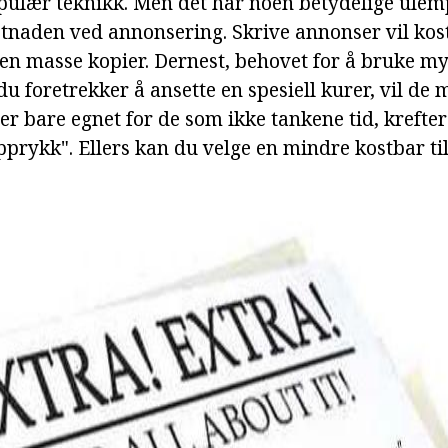
ulær teknikk. Men det har noen betydelige ulemp
ostnaden ved annonsering. Skrive annonser vil kos
en masse kopier. Dernest, behovet for å bruke mye
du foretrekker å ansette en spesiell kurer, vil de 
r bare egnet for de som ikke tankene tid, krefter
pprykk". Ellers kan du velge en mindre kostbar ti