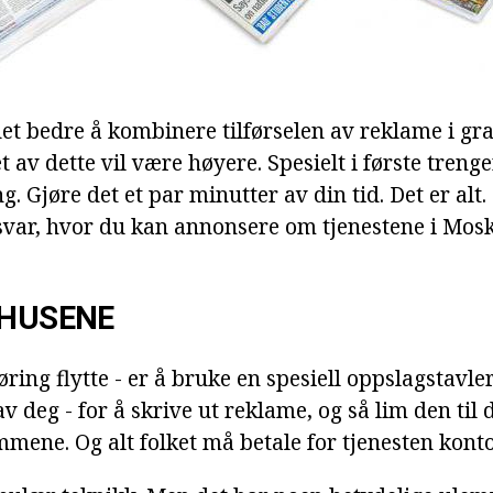
det bedre å kombinere tilførselen av reklame i gra
et av dette vil være høyere. Spesielt i første treng
g. Gjøre det et par minutter av din tid. Det er alt
svar, hvor du kan annonsere om tjenestene i Mos
 HUSENE
ing flytte - er å bruke en spesiell oppslagstavler
v deg - for å skrive ut reklame, og så lim den til 
mene. Og alt folket må betale for tjenesten konto