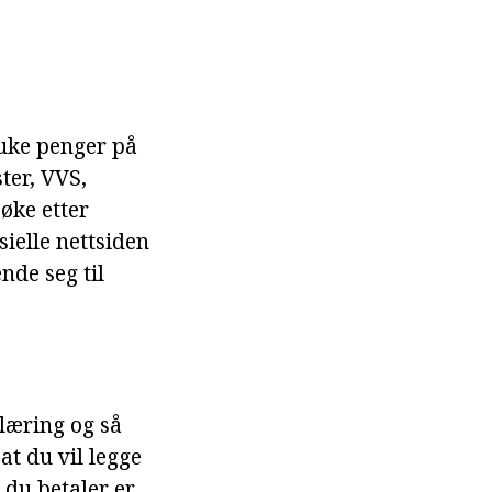
uke penger på
ter, VVS,
søke etter
sielle nettsiden
nde seg til
læring og så
at du vil legge
r du betaler er