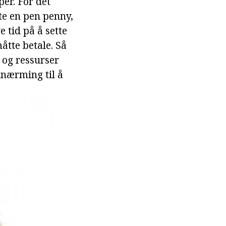
er. For det
te en pen penny,
 tid på å sette
måtte betale. Så
 og ressurser
lnærming til å