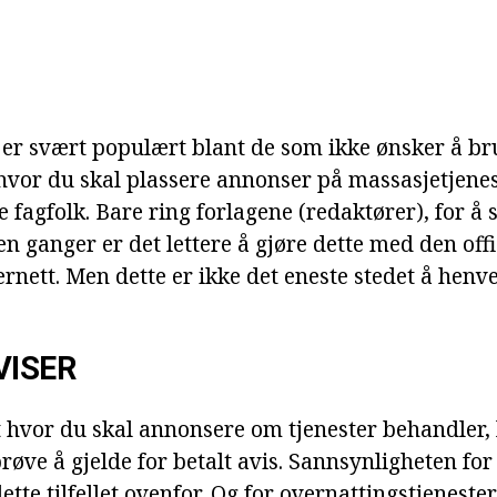
r svært populært blant de som ikke ønsker å br
vor du skal plassere annonser på massasjetjenes
e fagfolk. Bare ring forlagene (redaktører), for å 
n ganger er det lettere å gjøre dette med den offi
ternett. Men dette er ikke det eneste stedet å henve
VISER
t hvor du skal annonsere om tjenester behandler, 
røve å gjelde for betalt avis. Sannsynligheten for 
dette tilfellet ovenfor. Og for overnattingstjeneste