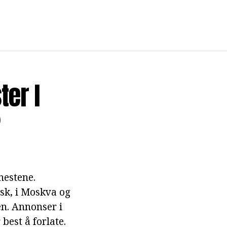
ter I
?
nestene.
sk, i Moskva og
en. Annonser i
best å forlate.