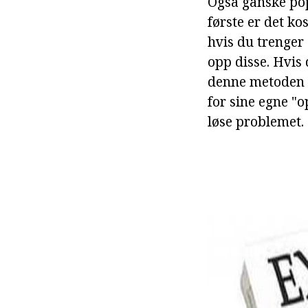
Også ganske pop
første er det k
hvis du trenger 
opp disse. Hvis 
denne metoden e
for sine egne "o
løse problemet.