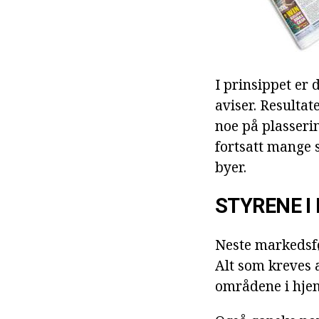
I prinsippet er 
aviser. Resultat
noe på plasserin
fortsatt mange 
byer.
STYRENE I
Neste markedsfør
Alt som kreves a
områdene i hjem