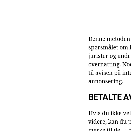
Denne metoden e
spørsmålet om h
jurister og andr
overnatting. Noe
til avisen på in
annonsering.
BETALTE A
Hvis du ikke ve
videre, kan du p
merke til det, i 