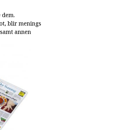
e dem.
ot, blir menings
es samt annen