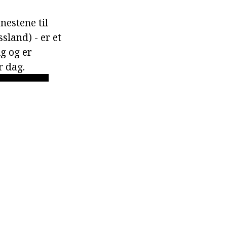
nestene til
sland) - er et
ig og er
r dag.