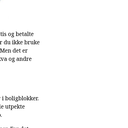
tis og betalte
er du ikke bruke
. Men det er
kva og andre
 i boligblokker.
de utpekte
.