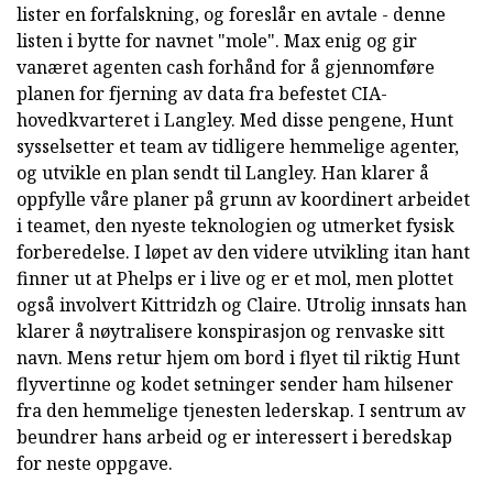
lister en forfalskning, og foreslår en avtale - denne
listen i bytte for navnet "mole". Max enig og gir
vanæret agenten cash forhånd for å gjennomføre
planen for fjerning av data fra befestet CIA-
hovedkvarteret i Langley. Med disse pengene, Hunt
sysselsetter et team av tidligere hemmelige agenter,
og utvikle en plan sendt til Langley. Han klarer å
oppfylle våre planer på grunn av koordinert arbeidet
i teamet, den nyeste teknologien og utmerket fysisk
forberedelse. I løpet av den videre utvikling itan hant
finner ut at Phelps er i live og er et mol, men plottet
også involvert Kittridzh og Claire. Utrolig innsats han
klarer å nøytralisere konspirasjon og renvaske sitt
navn. Mens retur hjem om bord i flyet til riktig Hunt
flyvertinne og kodet setninger sender ham hilsener
fra den hemmelige tjenesten lederskap. I sentrum av
beundrer hans arbeid og er interessert i beredskap
for neste oppgave.