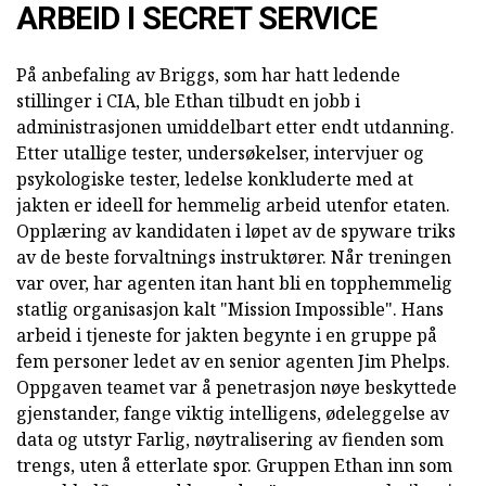
ARBEID I SECRET SERVICE
På anbefaling av Briggs, som har hatt ledende
stillinger i CIA, ble Ethan tilbudt en jobb i
administrasjonen umiddelbart etter endt utdanning.
Etter utallige tester, undersøkelser, intervjuer og
psykologiske tester, ledelse konkluderte med at
jakten er ideell for hemmelig arbeid utenfor etaten.
Opplæring av kandidaten i løpet av de spyware triks
av de beste forvaltnings instruktører. Når treningen
var over, har agenten itan hant bli en topphemmelig
statlig organisasjon kalt "Mission Impossible". Hans
arbeid i tjeneste for jakten begynte i en gruppe på
fem personer ledet av en senior agenten Jim Phelps.
Oppgaven teamet var å penetrasjon nøye beskyttede
gjenstander, fange viktig intelligens, ødeleggelse av
data og utstyr Farlig, nøytralisering av fienden som
trengs, uten å etterlate spor. Gruppen Ethan inn som