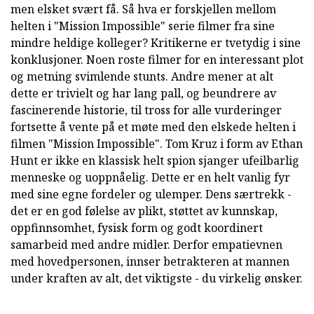
men elsket svært få. Så hva er forskjellen mellom
helten i "Mission Impossible" serie filmer fra sine
mindre heldige kolleger? Kritikerne er tvetydig i sine
konklusjoner. Noen roste filmer for en interessant plot
og metning svimlende stunts. Andre mener at alt
dette er trivielt og har lang pall, og beundrere av
fascinerende historie, til tross for alle vurderinger
fortsette å vente på et møte med den elskede helten i
filmen "Mission Impossible". Tom Kruz i form av Ethan
Hunt er ikke en klassisk helt spion sjanger ufeilbarlig
menneske og uoppnåelig. Dette er en helt vanlig fyr
med sine egne fordeler og ulemper. Dens særtrekk -
det er en god følelse av plikt, støttet av kunnskap,
oppfinnsomhet, fysisk form og godt koordinert
samarbeid med andre midler. Derfor empatievnen
med hovedpersonen, innser betrakteren at mannen
under kraften av alt, det viktigste - du virkelig ønsker.