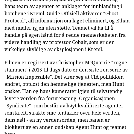
hans team av agenter er anklaget for innblanding i
bombene i Kreml. Guide Offisiell aktiverer "Ghost
Protocol", all informasjon om laget eliminert, og Ethan
med midler igjen uten støtte. Teamet vil ha til å
handle på egen hånd for å redde menneskeheten fra
videre handling av professor Cobalt, som er den
virkelige skyldige av eksplosjonen i Kreml.
Filmen er regissert av Christopher McQuarrie "rogue
stammen" i 2015 til dags dato er den siste i en serie av
"Mission Impossible". Det viser seg at CIA politikken
endret, oppløst den hemmelige tjenesten, men Hunt
ønsket. Han og hans kamerater igjen til selvstendig
levere verden fra forurensning. Organisasjonen
"Syndicate", som består av høyt kvalifiserte agenter
som kreft, strakte sine tentakler over hele verden,
dens mål - en ny verdensorden, men banen er
blokkert av en annen ondskap Agent Hunt og teamet