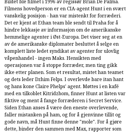
Bildet ble filmet i 1996 av regissør Brian De Palma.
Filmens hovedperson er en CIA-agent Hunt i en svært
vanskelig posisjon - han var mistenkt for forræderi.
Det er kjent at Ethan team ble sendt til Praha for å
hindre lekkasje av informasjon om de amerikanske
hemmelige agenter i Øst-Europa. Det viser seg at en
av de amerikanske diplomater besluttet å selge en
komplett liste ledet syndikat av agenter for ulovlig
våpenhandel - ingen Maks. Hensikten med
operasjonen var å stoppe forræder, men ting gikk
ikke etter planen. Som et resultat, mistet han teamet
og dets leder Dzhim Felps. I overlevde bare itan hant
og hans kone Claire Phelps' agent. Møttes i en kafé
med en tilkoblet Kitridzhom, finner Hunt at listen var
fiktive og ment å fange forræderen i Secret Service.
Siden Ethan anses å være den eneste overlevende,
faller mistanken på ham, og for å gjenvinne tillit og
gode navn, må Hunt finne denne "mole". For å gjøre
dette, binder den sammen med Max, rapporter som