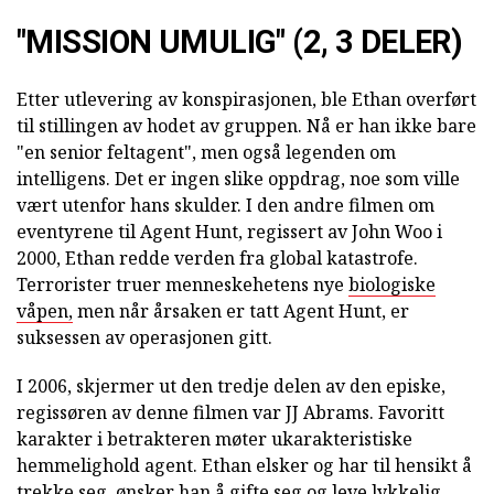
"MISSION UMULIG" (2, 3 DELER)
Etter utlevering av konspirasjonen, ble Ethan overført
til stillingen av hodet av gruppen. Nå er han ikke bare
"en senior feltagent", men også legenden om
intelligens. Det er ingen slike oppdrag, noe som ville
vært utenfor hans skulder. I den andre filmen om
eventyrene til Agent Hunt, regissert av John Woo i
2000, Ethan redde verden fra global katastrofe.
Terrorister truer menneskehetens nye
biologiske
våpen,
men når årsaken er tatt Agent Hunt, er
suksessen av operasjonen gitt.
I 2006, skjermer ut den tredje delen av den episke,
regissøren av denne filmen var JJ Abrams. Favoritt
karakter i betrakteren møter ukarakteristiske
hemmelighold agent. Ethan elsker og har til hensikt å
trekke seg, ønsker han å gifte seg og leve lykkelig