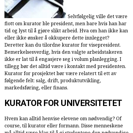
Selvfølgelig ville det være
flott om kurator ble president, men bare hvis han har
tid og lyst til å gjøre slikt arbeid. Hva om han ikke kan
eller ikke ønsker å okkupere dette innlegget?
Deretter kan du tilordne kurator for visepresident.
Bemerkelsesverdig, hvis den valgte arbeidstakeren
ikke er lat til å engasjere seg i volum planlegging. I
tillegg bør det alltid være i kontakt med presidenten.
Kurator for prosjektet bør være relatert til ett av
følgende felt: salg, drift, produktutvikling,
markedsføring, eller finans.
KURATOR FOR UNIVERSITETET
Hvem kan alltid henvise elevene om nødvendig? Of
course, til kurator eller formann. Disse menneskene
må alltid være klar til å gi studentene den nødvendige