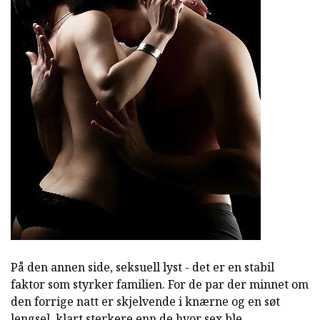
På den annen side, seksuell lyst - det er en stabil
faktor som styrker familien. For de par der minnet om
den forrige natt er skjelvende i knærne og en søt
lengsel, klart sterkere enn de hvor sex ble