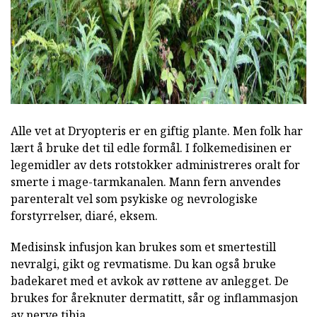
Alle vet at Dryopteris er en giftig plante. Men folk har
lært å bruke det til edle formål. I folkemedisinen er
legemidler av dets rotstokker administreres oralt for
smerte i mage-tarmkanalen. Mann fern anvendes
parenteralt vel som psykiske og nevrologiske
forstyrrelser, diaré, eksem.
Medisinsk infusjon kan brukes som et smertestill
nevralgi, gikt og revmatisme. Du kan også bruke
badekaret med et avkok av røttene av anlegget. De
brukes for åreknuter dermatitt, sår og inflammasjon
av nerve tibia.