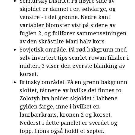
Sernursky District. På høyre side av
skjoldet er dannet i en sølvfarge, og
venstre - i det grønne. Nedre kant
variabler blomster vist på sidene av
fuglen 2, og fullfører sammensetningen
av den skråstilte Mari halv kors.
Sovjetisk område. På rød bakgrunn med
sølv invertert tips scarlet rowan filialer i
midten. 3 viser den øverste blanking av
korset.
Brinsky området. På en grønn bakgrunn
slottet, tårnene av hvilke det finnes to
Zolotyh lva holder skjoldet i labbene
gylden farge, inne i hvilket en
laurbærkrans, kronen 2 og korset.
Nederst i dette panelet er sverdet og
topp. Lions også holdt et septer.