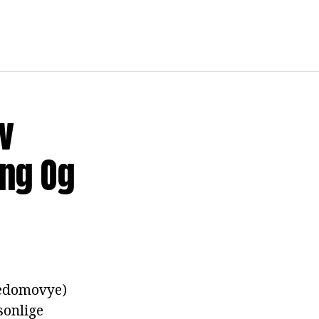
v
ng Og
chedomovye)
sonlige