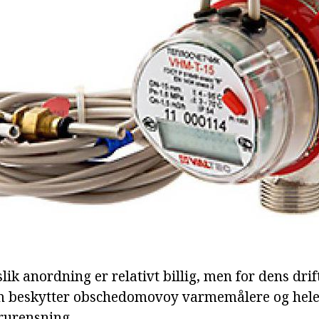
slik anordning er relativt billig, men for dens drif
som beskytter obschedomovoy varmemålere og hel
orurensning.