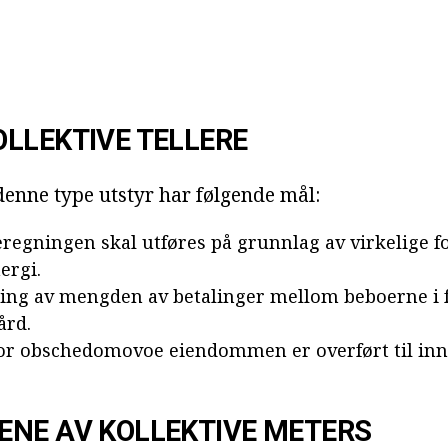
LLEKTIVE TELLERE
 denne type utstyr har følgende mål:
eregningen skal utføres på grunnlag av virkelige f
ergi.
ling av mengden av betalinger mellom beboerne i f
ård.
or obschedomovoe eiendommen er overført til inn
NE AV KOLLEKTIVE METERS