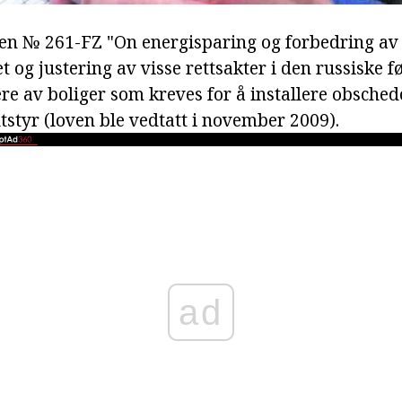
oven № 261-FZ "On energisparing og forbedring av
et og justering av visse rettsakter i den russiske 
kere av boliger som kreves for å installere obsch
tstyr (loven ble vedtatt i november 2009).
ad