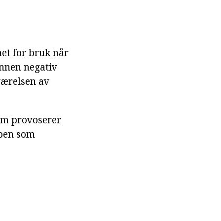
net for bruk når
annen negativ
eværelsen av
som provoserer
ypen som