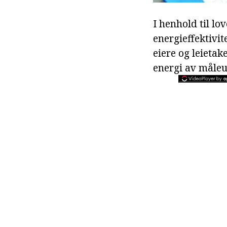
I henhold til l
energieffektivit
eiere og leieta
energi av måleu