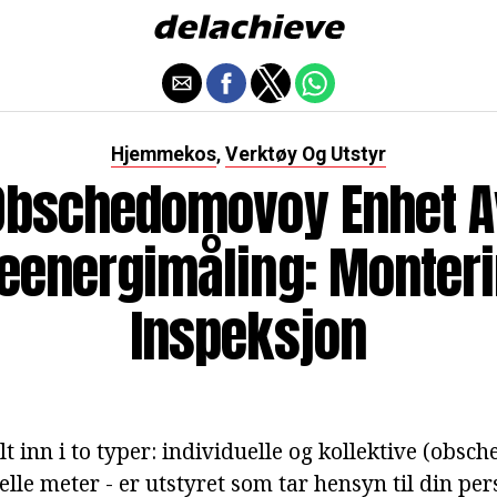
Hjemmekos
Verktøy Og Utstyr
,
Obschedomovoy Enhet A
eenergimåling: Monteri
Inspeksjon
lt inn i to typer: individuelle og kollektive (obs
uelle meter - er utstyret som tar hensyn til din per