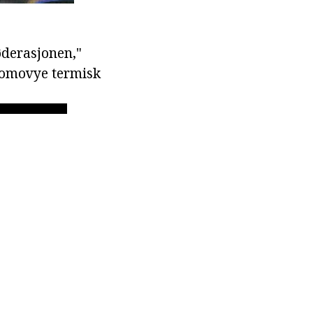
føderasjonen,"
edomovye termisk