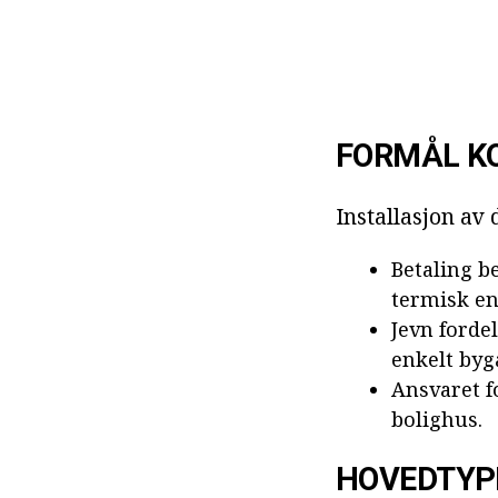
FORMÅL KO
Installasjon av
Betaling b
termisk en
Jevn forde
enkelt byg
Ansvaret f
bolighus.
HOVEDTYPE