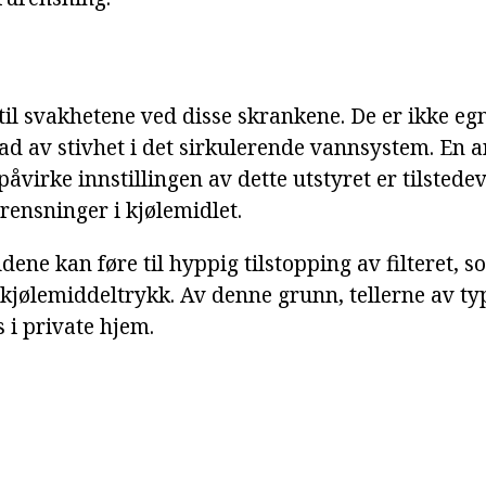
til svakhetene ved disse skrankene. De er ikke eg
rad av stivhet i det sirkulerende vannsystem. En 
åvirke innstillingen av dette utstyret er tilsted
urensninger i kjølemidlet.
ldene kan føre til hyppig tilstopping av filteret, 
kjølemiddeltrykk. Av denne grunn, tellerne av t
 i private hjem.