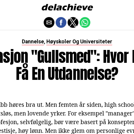
Dannelse
Høyskoler Og Universiteter
,
sjon "gullsmed": Hvor 
Få En Utdannelse?
bb høres bra ut. Men femten år siden, high schoo
løs, men lovende yrker. For eksempel "manager"
ofesjon, selvfølgelig, bør være basert på konsept
restisje, høy lønn. Men ikke glem om personlige ev