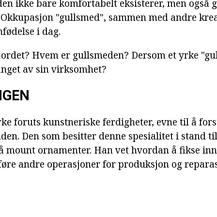
den ikke bare komfortabelt eksisterer, men også gi
. Okkupasjon "gullsmed", sammen med andre krea
fødelse i dag.
 ordet? Hvem er gullsmeden? Dersom et yrke "gu
anget av sin virksomhet?
NGEN
e foruts kunstneriske ferdigheter, evne til å fors
en. Den som besitter denne spesialitet i stand til
 mount ornamenter. Han vet hvordan å fikse inn
føre andre operasjoner for produksjon og repara