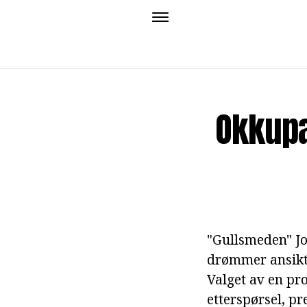
Okkupa
"Gullsmeden" Jo
drømmer ansikts
Valget av en pr
etterspørsel, p