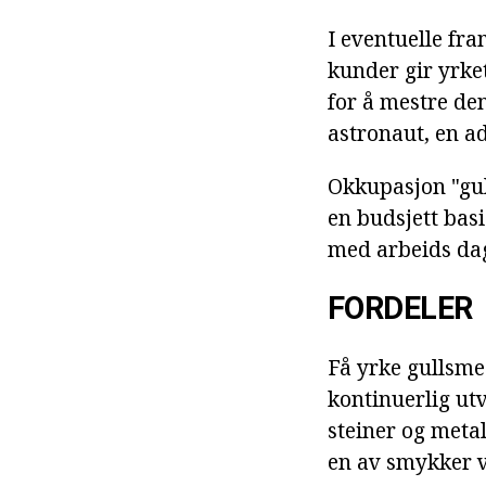
I eventuelle fra
kunder gir yrket
for å mestre den
astronaut, en ad
Okkupasjon "gul
en budsjett bas
med arbeids dag
FORDELER
Få yrke gullsmed
kontinuerlig ut
steiner og meta
en av smykker 