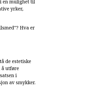
 en mulighet til
tive yrker,
llsmed"? Hva er
tå de estetiske
 å utføre
satsen i
sjon av smykker.