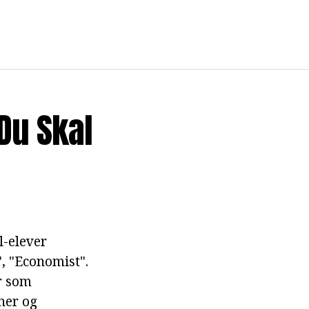
Du Skal
l-elever
, "Economist".
er som
ner og