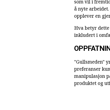
som vil i fremti
å nyte arbeidet
opplever en gjen
Hva betyr dette
inkludert i omf
OPPFATNI
"Gullsmeden" yrk
preferanser kund
manipulasjon på
produktet og ut