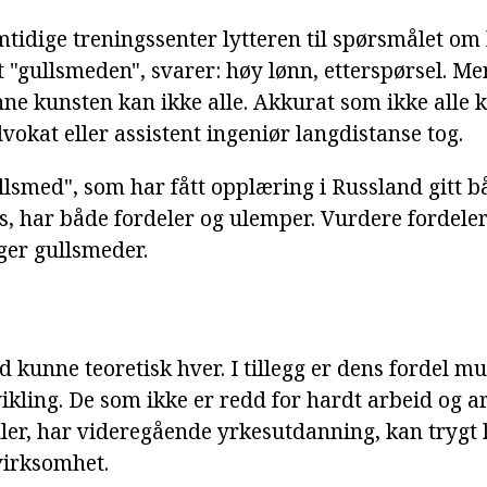
mtidige treningssenter lytteren til spørsmålet om
 "gullsmeden", svarer: høy lønn, etterspørsel. Men
ne kunsten kan ikke alle. Akkurat som ikke alle k
vokat eller assistent ingeniør langdistanse tog.
lsmed", som har fått opplæring i Russland gitt b
is, har både fordeler og ulemper. Vurdere fordele
er gullsmeder.
 kunne teoretisk hver. I tillegg er dens fordel mu
vikling. De som ikke er redd for hardt arbeid og 
ller, har videregående yrkesutdanning, kan trygt k
virksomhet.