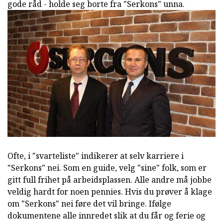
gode råd - holde seg borte fra "Serkons" unna.
Ofte, i "svarteliste" indikerer at selv karriere i
"Serkons" nei. Som en guide, velg "sine" folk, som er
gitt full frihet på arbeidsplassen. Alle andre må jobbe
veldig hardt for noen pennies. Hvis du prøver å klage
om "Serkons" nei føre det vil bringe. Ifølge
dokumentene alle innredet slik at du får og ferie og