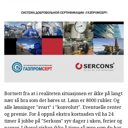
Bortsett fra at i realiteten situasjonen er ikke på langt
nær så bra som det høres ut. Lønn er 8000 rubler. Og
alle lønninger "svart" i "konvolutt". Eventuelle renter
og premie. For å oppnå ekstra kostnaden vil ha 24
timer å jobbe på "Serkons" syv dager i uken, ferier og
pauser. Likevel virker ikke å tjene så mye som du har