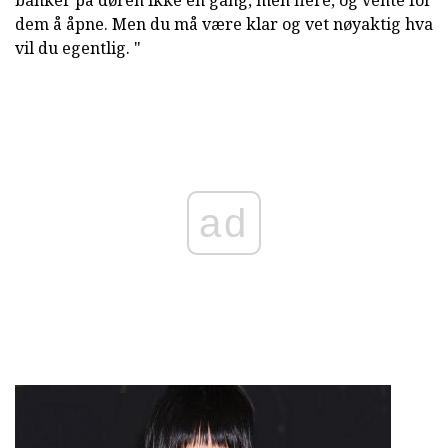
banker på døren ikke en gang, men flere, og vente for
dem å åpne. Men du må være klar og vet nøyaktig hva
vil du egentlig. "
ad