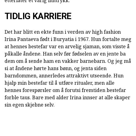
etterlater et varig inntrykk.
TIDLIG KARRIERE
Det har blitt en ekte funn i verden av high fashion
Irina Pantaeva født i Buryatia i 1967. Hun fortalte meg
at hennes bestefar var en arvelig sjaman, som visste å
påkalle åndene. Han selv før fødselen av en jente ba
dem om å sende ham en vakker barnebarn. Og jeg må
si at åndene hørte hans bønn, og jenta siden
barndommen, annerledes attraktivt utseende. Hun
hjalp min bestefar til å utføre ritualer, men alle
hennes forespørsler om å forutsi fremtiden bestefar
forble taus. Bare med alder Irina innser at alle skaper
sin egen skjebne selv.