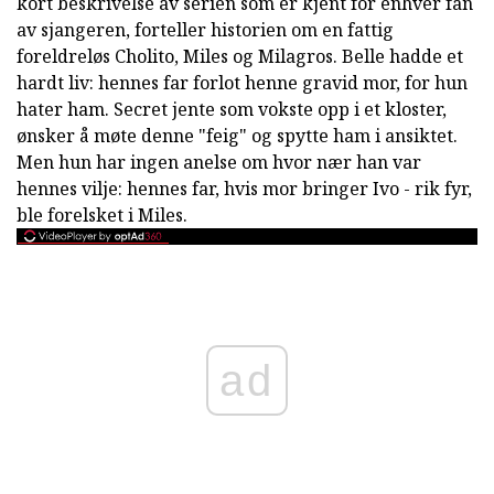
kort beskrivelse av serien som er kjent for enhver fan
av sjangeren, forteller historien om en fattig
foreldreløs Cholito, Miles og Milagros. Belle hadde et
hardt liv: hennes far forlot henne gravid mor, for hun
hater ham. Secret jente som vokste opp i et kloster,
ønsker å møte denne "feig" og spytte ham i ansiktet.
Men hun har ingen anelse om hvor nær han var
hennes vilje: hennes far, hvis mor bringer Ivo - rik fyr,
ble forelsket i Miles.
ad