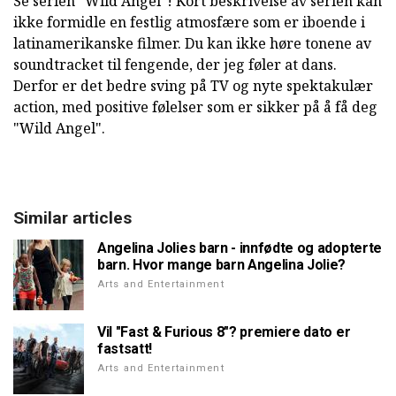
Se serien "Wild Angel"! Kort beskrivelse av serien kan
ikke formidle en festlig atmosfære som er iboende i
latinamerikanske filmer. Du kan ikke høre tonene av
soundtracket til fengende, der jeg føler at dans.
Derfor er det bedre sving på TV og nyte spektakulær
action, med positive følelser som er sikker på å få deg
"Wild Angel".
Similar articles
Angelina Jolies barn - innfødte og adopterte
barn. Hvor mange barn Angelina Jolie?
Arts and Entertainment
Vil "Fast & Furious 8"? premiere dato er
fastsatt!
Arts and Entertainment