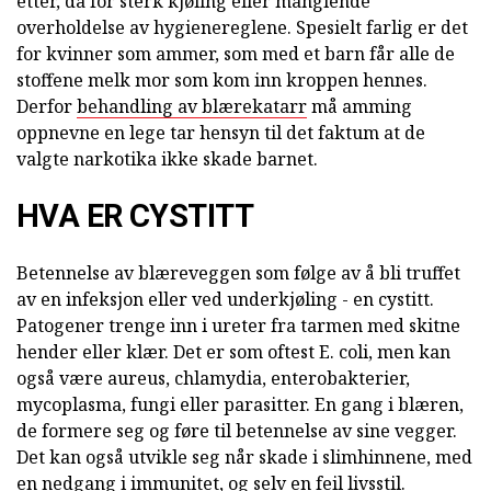
etter, da for sterk kjøling eller manglende
overholdelse av hygienereglene. Spesielt farlig er det
for kvinner som ammer, som med et barn får alle de
stoffene melk mor som kom inn kroppen hennes.
Derfor
behandling av blærekatarr
må amming
oppnevne en lege tar hensyn til det faktum at de
valgte narkotika ikke skade barnet.
HVA ER CYSTITT
Betennelse av blæreveggen som følge av å bli truffet
av en infeksjon eller ved underkjøling - en cystitt.
Patogener trenge inn i ureter fra tarmen med skitne
hender eller klær. Det er som oftest E. coli, men kan
også være aureus, chlamydia, enterobakterier,
mycoplasma, fungi eller parasitter. En gang i blæren,
de formere seg og føre til betennelse av sine vegger.
Det kan også utvikle seg når skade i slimhinnene, med
en nedgang i immunitet, og selv en feil livsstil.