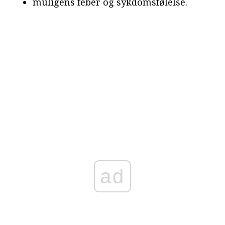
muligens feber og sykdomsfølelse.
ad