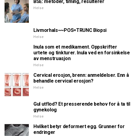
BSE: metoder, timing, resulterer
Helse
Livmorhals~~POS=TRUNC Biopsi
Helse
Inula som et medikament. Oppskrifter
urtete og tinkturer. Inula ved en forsinkelse
av menstruasjon
Helse
Cervical erosjon, brenn: anmeldelser. Enn å
behandle cervical erosjon?
Helse
Gul utflod? Et presserende behov for å ta til
gynekolog
Helse
Hvilket betyr deformert egg. Grunner for
endringer