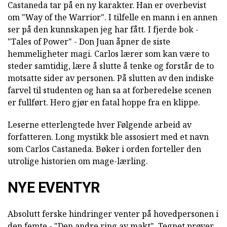
Castaneda tar på en ny karakter. Han er overbevist
om "Way of the Warrior". I tilfelle en mann i en annen
ser på den kunnskapen jeg har fått. I fjerde bok -
"Tales of Power" - Don Juan åpner de siste
hemmeligheter magi. Carlos lærer som kan være to
steder samtidig, lære å slutte å tenke og forstår de to
motsatte sider av personen. På slutten av den indiske
farvel til studenten og han sa at forberedelse scenen
er fullført. Hero gjør en fatal hoppe fra en klippe.
Leserne etterlengtede hver Følgende arbeid av
forfatteren. Long mystikk ble assosiert med et navn
som Carlos Castaneda. Bøker i orden forteller den
utrolige historien om mage-lærling.
NYE EVENTYR
Absolutt ferske hindringer venter på hovedpersonen i
den femte - "Den andre ring av makt". Tegnet prøver