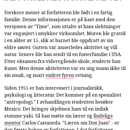
Forskere mener at forfatteren ble født i en fattig
familie. Denne informasjonen er på kant med den
versjonen av "Time", som uttalte at hans slektninger
var engasjert i smykker virksomhet. Moren ble gravid
i en alder av 15, slik at barnet ble oppdratt av sin
eldre søster. Gutten var annerledes aktivitet og vill
natur. Senere ble han sendt til en fosterfamilie i USA.
Etter eksamen fra videregående skole, studerte han
kunst. Men denne aktiviteten var en ung mann ikke til
sin smak, og snart
endret fyren
retning.
Siden 1955 er han interessert i journalistikk,
psykologi og litteratur. Det kommer på en spesialitet
"antropologi." I avhandlingen studenten besøker
Mexico. Det bringer skjebnen ham til en indisk
stamme yaki. Så han møtte sin lærer og
åndelige
mentor
Carlos Castaneda. "Læren om Don Juan" - er
den første boken
av forfatteren. I det forfatteren