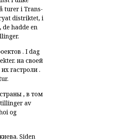
å turer i Trans-
at distriktet, i
t, de hadde en
linger.
роектов
.
I dag
ekter.
на
своей
я
их
гастроли
.
tur.
страны
, в том
tillinger av
hoi
og
жиева.
Siden