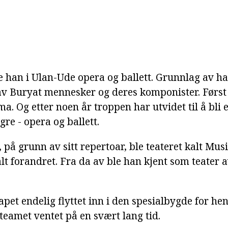
e han i Ulan-Ude opera og ballett. Grunnlag av h
av Buryat mennesker og deres komponister. Først
. Og etter noen år troppen har utvidet til å bli 
gre - opera og ballett.
 på grunn av sitt repertoar, ble teateret kalt Mu
lt forandret. Fra da av ble han kjent som teater 
apet endelig flyttet inn i den spesialbygde for h
eamet ventet på en svært lang tid.