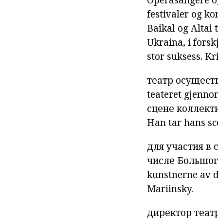
festivaler og ko
Baikal og Altai 
Ukraina, i forsk
stor suksess. Kr
театр
осущест
teateret
gjenno
сцене
коллект
Han
tar
hans
sc
для
участия в
числе
Большог
kunstnerne
av 
Mariinsky.
директор
теат