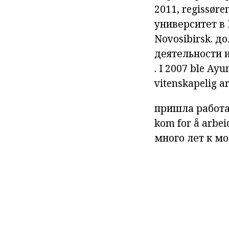
2011,
regissøre
университет в
Novosibirsk.
до
деятельности
.
I 2007
ble
Ayun
vitenskapelig
a
пришла работат
kom for å arbei
много лет к мо