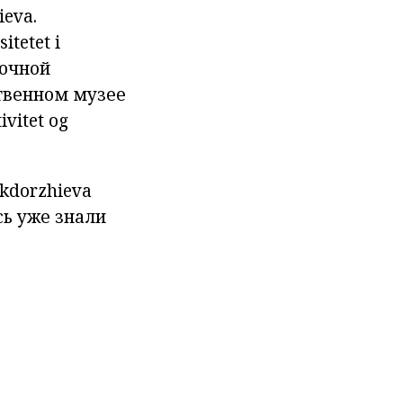
ieva.
itetet i
очной
твенном
музее
ivitet
og
kdorzhieva
есь уже знали