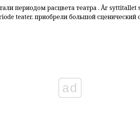
тали
периодом
расцвета
театра
.
År
syttitallet
riode
teater.
приобрели
большой
сценический
ad