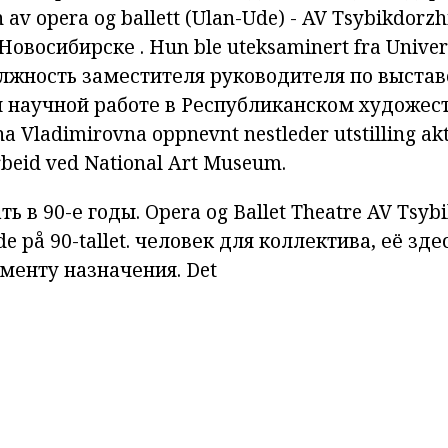
n
av
opera
og
ballett
(Ulan-Ude) - AV Tsybikdorzh
Новосибирске
.
Hun
ble uteksaminert fra
Univers
лжность
заместителя
руководителя
по выстав
и
научной
работе
в
Республиканском
художес
a Vladimirovna
oppnevnt
nestleder
utstilling
akt
rbeid
ved
National
Art
Museum.
ь в 90-е годы. Opera og Ballet Theatre AV
Tsybi
de på 90-tallet. человек для коллектива, её зд
менту назначения. Det