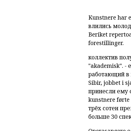
Kunstnere
har
e
влились
моло
Beriket
repertoa
forestillinger.
коллектив
пол
"akademisk".
-
работающий в
Sibir,
jobbet i
sj
принесли
ему
kunstnere
førte
трёх
сотен
пре
больше
30
спе
Operasangere og