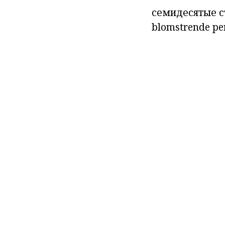
семидесятые
с
blomstrende
pe