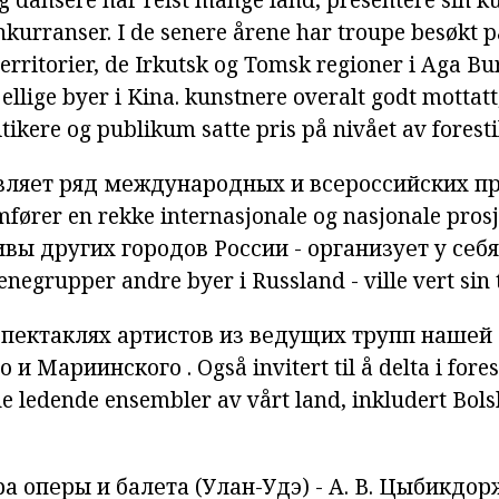
nkurranser. I de senere årene har troupe besøkt p
territorier, de Irkutsk og Tomsk regioner i Aga Bury
jellige byer i Kina. kunstnere overalt godt mottat
itikere og publikum satte pris på nivået av forestil
вляет
ряд
международных
и всероссийских
п
mfører
en
rekke
internasjonale
og nasjonale
prosj
ивы
других
городов
России
-
организует
у себ
enegrupper
andre
byer
i Russland
-
ville vert
sin
спектаклях
артистов
из ведущих
трупп
нашей
о
и
Мариинского
.
Også
invitert
til å
delta
i
fores
de ledende
ensembler
av vårt
land,
inkludert
Bols
ра
оперы
и
балета
(Улан-Удэ) - А. В. Цыбикдор