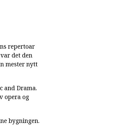
ans repertoar
 var det den
en mester nytt
sic and Drama.
av opera og
enne bygningen.