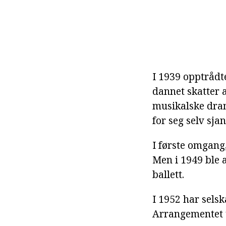
I 1939 opptrådt
dannet skatter 
musikalske drama
for seg selv sjan
I første omgang,
Men i 1949 ble a
ballett.
I 1952 har selsk
Arrangementet t