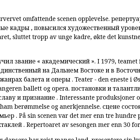
rvervet
omfattende
scenen
opplevelse.
репертуа
дые
кадры
,
повысился
художественный
урове
ret,
sluttet
tropp av
unge
kadre,
økte
det
kunstne
учил
звание
«
академический
».
I
1979,
teamet
единственный на
Дальнем
Востоке
и в
Восточ
жанрах
балета
и
оперы
.
Teater
-
den eneste
i
Øs
angeren
ballett
og
opera.
постановки и
талантл
славу
и
признание
.
Interessante
produksjoner
o
ham
berømmelse
og
anerkjennelse.
сцене
состо
мьер
.
På
sin
scenen
var det
mer enn tre
hundre
ктаклей
.
Repertoaret
av
sesongen
mer enn
30
for
 dansere har reist mange land, presentere sin kun