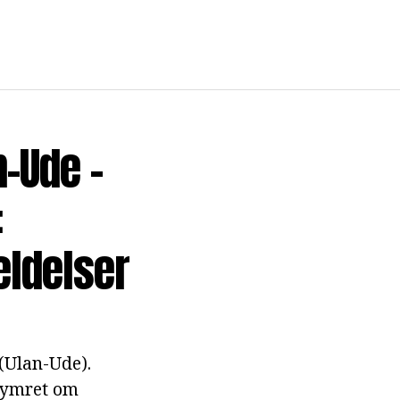
-Ude -
:
eldelser
 (Ulan-Ude).
ekymret om