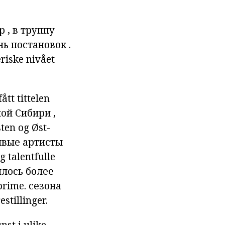
р , в
труппу
нь
постановок
.
riske
nivået
fått
tittelen
ной
Сибири
,
ten
og
Øst-
ивые
артисты
g
talentfulle
ялось
более
prime.
сезона
estillinger.
st i ulike