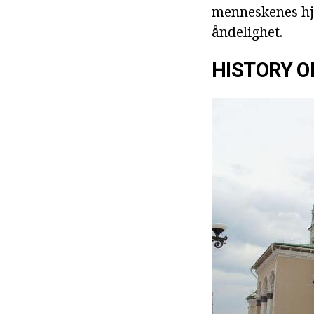
menneskenes hje
åndelighet.
HISTORY O