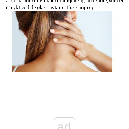
kronisk sinusitt en konstant kjedelig hodepine, som er
uttrykt ved de øker, avtar diffuse angrep.
ad