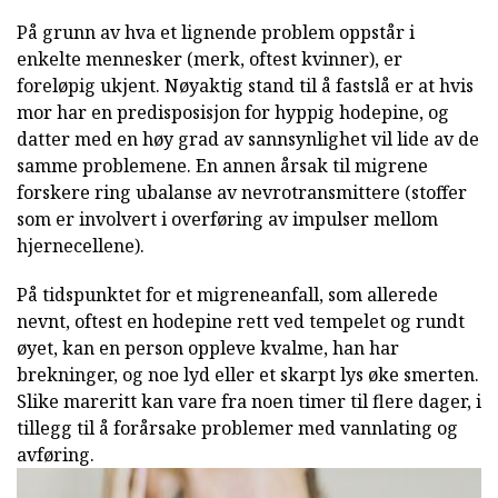
På grunn av hva et lignende problem oppstår i
enkelte mennesker (merk, oftest kvinner), er
foreløpig ukjent. Nøyaktig stand til å fastslå er at hvis
mor har en predisposisjon for hyppig hodepine, og
datter med en høy grad av sannsynlighet vil lide av de
samme problemene. En annen årsak til migrene
forskere ring ubalanse av nevrotransmittere (stoffer
som er involvert i overføring av impulser mellom
hjernecellene).
På tidspunktet for et migreneanfall, som allerede
nevnt, oftest en hodepine rett ved tempelet og rundt
øyet, kan en person oppleve kvalme, han har
brekninger, og noe lyd eller et skarpt lys øke smerten.
Slike mareritt kan vare fra noen timer til flere dager, i
tillegg til å forårsake problemer med vannlating og
avføring.