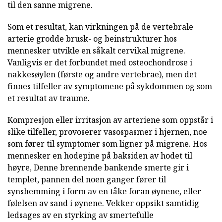
til den sanne migrene.
Som et resultat, kan virkningen på de vertebrale
arterie grodde brusk- og beinstrukturer hos
mennesker utvikle en såkalt cervikal migrene.
Vanligvis er det forbundet med osteochondrose i
nakkesøylen (første og andre vertebrae), men det
finnes tilfeller av symptomene på sykdommen og som
et resultat av traume.
Kompresjon eller irritasjon av arteriene som oppstår i
slike tilfeller, provoserer vasospasmer i hjernen, noe
som fører til symptomer som ligner på migrene. Hos
mennesker en hodepine på baksiden av hodet til
høyre,
Denne brennende bankende
smerte gir
i
templet, pannen del noen ganger fører til
synshemming i form av en tåke foran øynene, eller
følelsen av sand i øynene. Vekker oppsikt samtidig
ledsages av en styrking av smertefulle