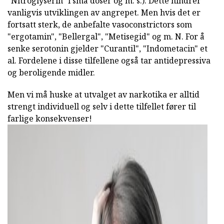
"Nitroglyserin" i små doser og m. s.). Dette hindrer
vanligvis utviklingen av angrepet. Men hvis det er
fortsatt sterk, de anbefalte vasoconstrictors som
"ergotamin", "Bellergal", "Metisegid" og m. N. For å
senke serotonin gjelder "Curantil", "Indometacin" et
al. Fordelene i disse tilfellene også tar antidepressiva
og beroligende midler.
Men vi må huske at utvalget av narkotika er alltid
strengt individuell og selv i dette tilfellet fører til
farlige konsekvenser!