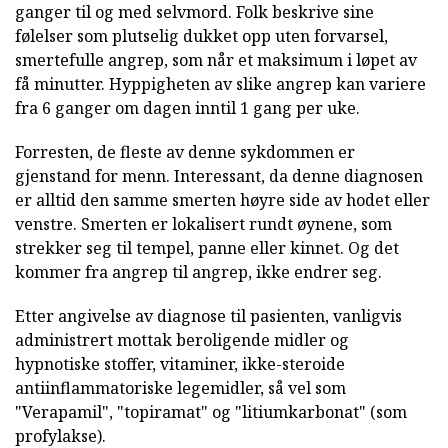
ganger til og med selvmord. Folk beskrive sine
følelser som plutselig dukket opp uten forvarsel,
smertefulle angrep, som når et maksimum i løpet av
få minutter. Hyppigheten av slike angrep kan variere
fra 6 ganger om dagen inntil 1 gang per uke.
Forresten, de fleste av denne sykdommen er
gjenstand for menn. Interessant, da denne diagnosen
er alltid den samme smerten høyre side av hodet eller
venstre. Smerten er lokalisert rundt øynene, som
strekker seg til tempel, panne eller kinnet. Og det
kommer fra angrep til angrep, ikke endrer seg.
Etter angivelse av diagnose til pasienten, vanligvis
administrert mottak beroligende midler og
hypnotiske stoffer, vitaminer, ikke-steroide
antiinflammatoriske legemidler, så vel som
"Verapamil", "topiramat" og "litiumkarbonat" (som
profylakse).