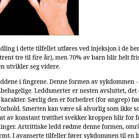
ling i dette tilfellet utføres ved injeksjon i de be
rent tre til fire år), men 70% av barn blir helt fr
utvikler seg videre.
 leddene i fingrene. Denne formen av sykdommen -
behagelige. Leddsmerter er nesten avsluttet, det 
karakter. Særlig den er forbedret (for angrep) fø
forhold. Smerten kan være så alvorlig som ikke s
at av konstant trøtthet svekker kroppen blir for f
nninger. Artrittiske ledd rødme denne formen, om
armt. I avanserte tilfeller fører sykdommen til en