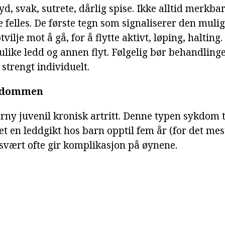
d, svak, sutrete, dårlig spise. Ikke alltid merkba
 felles. De første tegn som signaliserer den muli
vilje mot å gå, for å flytte aktivt, løping, halting
like ledd og annen flyt. Følgelig bør behandlinge
t strengt individuelt.
ykdommen
rny juvenil kronisk artritt. Denne typen sykdom ta
det en leddgikt hos barn opptil fem år (for det mest
svært ofte gir komplikasjon på øynene.