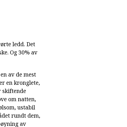
rørte ledd. Det
iske. Og 30% av
 en av de mest
er en kronglete,
r skiftende
ove om natten,
ølsom, ustabil
rådet rundt dem,
 bøyning av