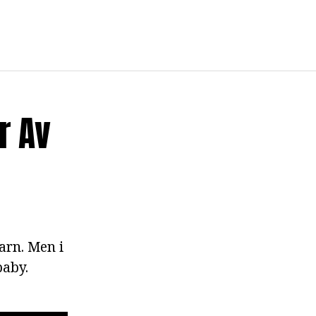
r Av
arn. Men i
baby.