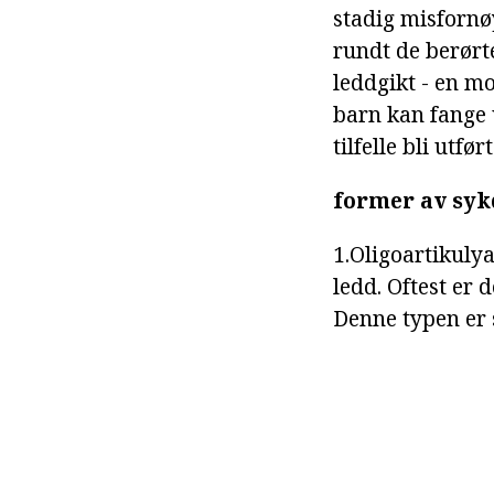
stadig misfornøy
rundt de berørte
leddgikt - en mot
barn kan fange u
tilfelle bli utfør
former av s
1.Oligoartikulya
ledd. Oftest er 
Denne typen er 