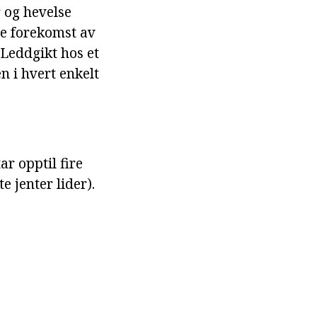
r og hevelse
ge forekomst av
. Leddgikt hos et
n i hvert enkelt
r opptil fire
e jenter lider).