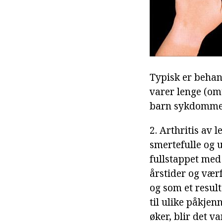
Typisk er behand
varer lenge (omt
barn sykdommen 
2. Arthritis av
smertefulle og u
fullstappet med 
årstider og vær
og som et result
til ulike påkje
øker, blir det v