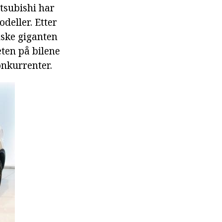
tsubishi har
odeller. Etter
nske giganten
eten på bilene
onkurrenter.