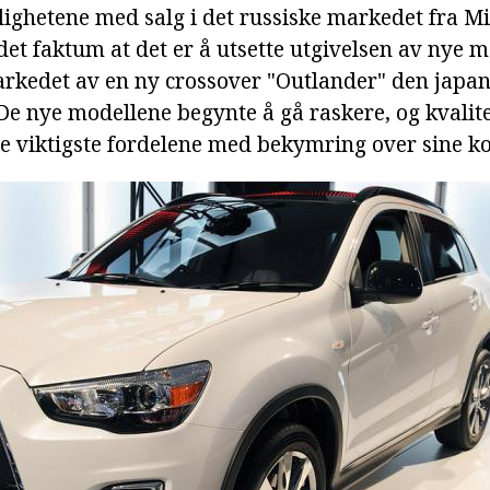
ighetene med salg i det russiske markedet fra Mi
 det faktum at det er å utsette utgivelsen av nye m
rkedet av en ny crossover "Outlander" den japa
 De nye modellene begynte å gå raskere, og kvalit
 de viktigste fordelene med bekymring over sine k