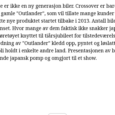
e er ikke en ny generasjon biler. Crossover er ba
gamle "Outlander", som vil tillate mange kunder t
tte nye produktet startet tilbake i 2013. Antall bil
enset. Hvor mange av dem faktisk ikke snakker ja
retøyet knyttet til tiårsjubileet for tilstedeværels
edning av "Outlander" kledd opp, pyntet og løsla
li holdt i enkelte andre land. Presentasjonen av b
oende japansk pomp og omgjort til et show.