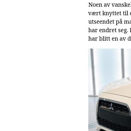
Noen av vanskel
vært knyttet til
utseendet på ma
har endret seg.
har blitt en av