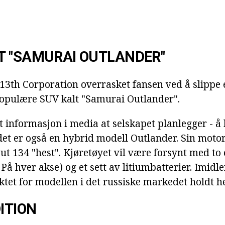
T "SAMURAI OUTLANDER"
013th Corporation overrasket fansen ved å slippe
populære SUV kalt "Samurai Outlander".
t informasjon i media at selskapet planlegger - å b
et er også en hybrid modell Outlander. Sin motor 
tput 134 "hest". Kjøretøyet vil være forsynt med to 
 På hver akse) og et sett av litiumbatterier. Imidle
ktet for modellen i det russiske markedet holdt 
ITION