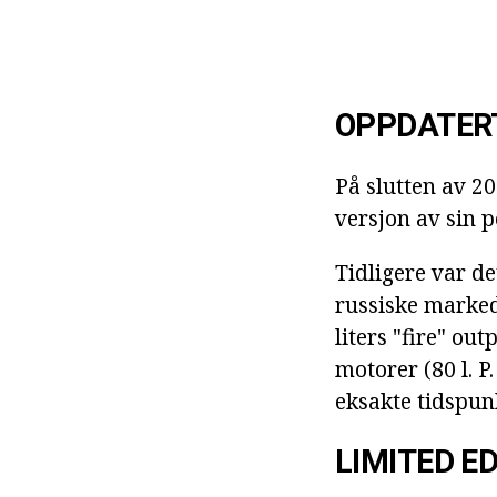
OPPDATER
På slutten av 2
versjon av sin 
Tidligere var de
russiske marked
liters "fire" ou
motorer (80 l. P.
eksakte tidspun
LIMITED ED