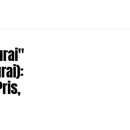
urai"
rai):
ris,