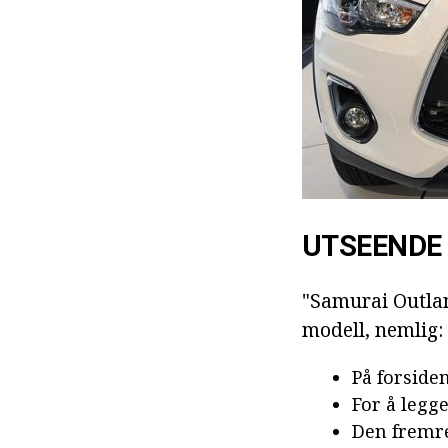
UTSEENDE
"Samurai Outlan
modell, nemlig:
På forsiden
For å legg
Den fremre