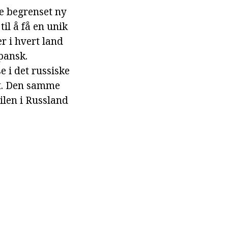
re begrenset ny
il å få en unik
er i hvert land
pansk.
e i det russiske
tt. Den samme
ilen i Russland