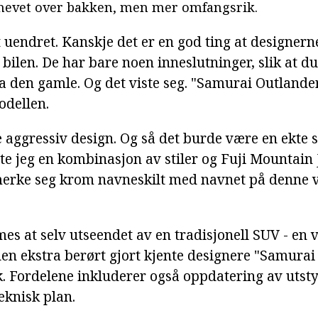
 hevet over bakken, men mer omfangsrik.
 uendret. Kanskje det er en god ting at designern
bilen. De har bare noen inneslutninger, slik at du
a den gamle. Og det viste seg. "Samurai Outlander
odellen.
e aggressiv design. Og så det burde være en ekte 
e jeg en kombinasjon av stiler og Fuji Mountain J
erke seg krom navneskilt med navnet på denne v
 at selv utseendet av en tradisjonell SUV - en ve
n ekstra berørt gjort kjente designere "Samurai
ik. Fordelene inkluderer også oppdatering av utst
eknisk plan.