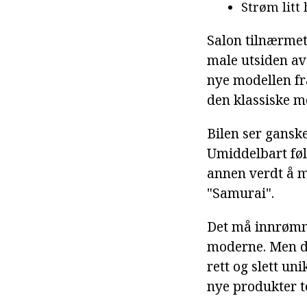
Strøm litt
Salon tilnærmet
male utsiden av 
nye modellen fr
den klassiske m
Bilen ser gansk
Umiddelbart følt
annen verdt å m
"Samurai".
Det må innrømmes
moderne. Men de
rett og slett un
nye produkter t