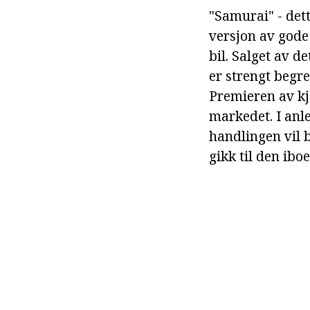
"Samurai" - dett
versjon av gode 
bil. Salget av de
er strengt begr
Premieren av kjø
markedet. I anl
handlingen vil b
gikk til den ib