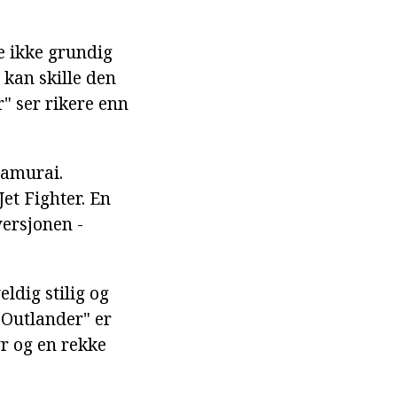
e ikke grundig
 kan skille den
" ser rikere enn
samurai.
et Fighter. En
ersjonen -
ldig stilig og
 Outlander" er
yr og en rekke