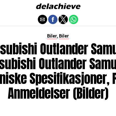
Biler
Biler
,
subishi Outlander Sam
subishi Outlander Samu
niske Spesifikasjoner, P
Anmeldelser (bilder)