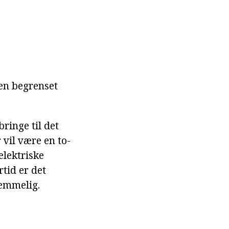
 en begrenset
ringe til det
vil være en to-
elektriske
rtid er det
hemmelig.