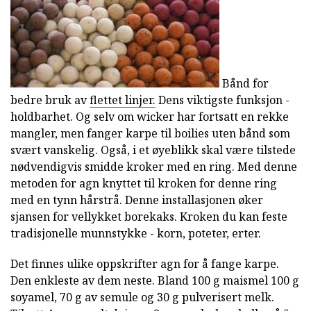
Bånd for
bedre bruk av
flettet linjer.
Dens viktigste funksjon -
holdbarhet. Og selv om wicker har fortsatt en rekke
mangler, men fanger karpe til boilies uten bånd som
svært vanskelig. Også, i et øyeblikk skal være tilstede
nødvendigvis smidde kroker med en ring. Med denne
metoden for agn knyttet til kroken for denne ring
med en tynn hårstrå. Denne installasjonen øker
sjansen for vellykket borekaks. Kroken du kan feste
tradisjonelle munnstykke - korn, poteter, erter.
Det finnes ulike oppskrifter agn for å fange karpe.
Den enkleste av dem neste. Bland 100 g maismel 100 g
soyamel, 70 g av semule og 30 g pulverisert melk.