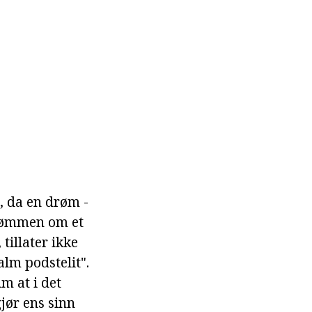
, da en drøm -
Drømmen om et
tillater ikke
alm podstelit".
m at i det
gjør ens sinn