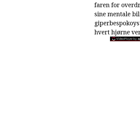
faren for overdre
sine mentale bil
giperbespokoyst
hvert hjørne ven