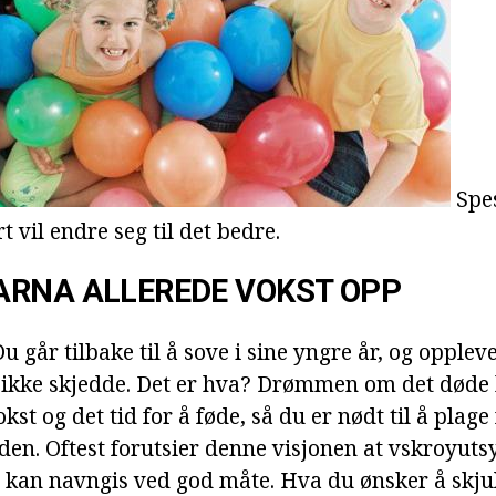
Spes
t vil endre seg til det bedre.
ARNA ALLEREDE VOKST OPP
Du går tilbake til å sove i sine yngre år, og opplev
n ikke skjedde. Det er hva? Drømmen om det døde 
kst og det tid for å føde, så du er nødt til å plage 
den. Oftest forutsier denne visjonen at vskroyutsya
 kan navngis ved god måte. Hva du ønsker å skjule