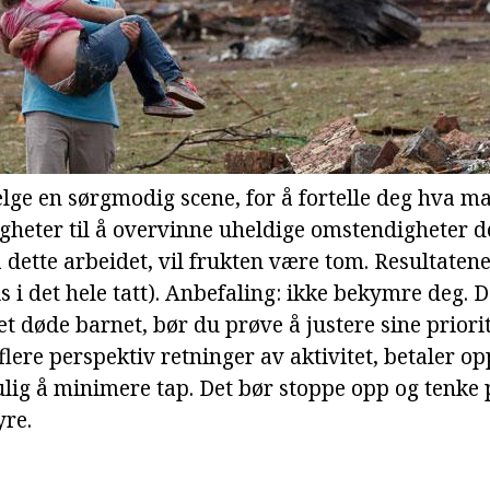
lge en sørgmodig scene, for å fortelle deg hva ma
igheter til å overvinne uheldige omstendigheter de
på dette arbeidet, vil frukten være tom. Resultate
s i det hele tatt). Anbefaling: ikke bekymre deg. D
døde barnet, bør du prøve å justere sine priorit
flere perspektiv retninger av aktivitet, betaler
mulig å minimere tap. Det bør stoppe opp og tenke
re.