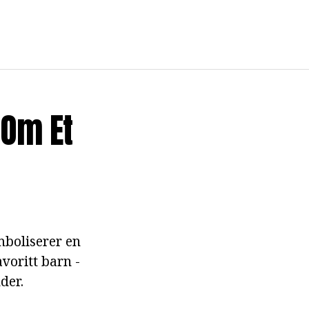
Om Et
mboliserer en
voritt barn -
der.