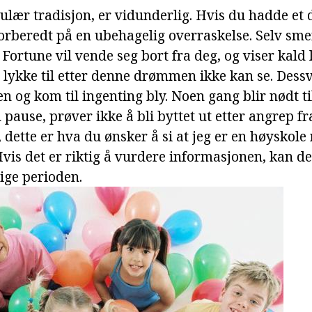
pulær tradisjon, er vidunderlig. Hvis du hadde et
orberedt på en ubehagelig overraskelse. Selv smer
. Fortune vil vende seg bort fra deg, og viser kald 
, lykke til etter denne drømmen ikke kan se. Dess
n og kom til ingenting bly. Noen gang blir nødt til
 pause, prøver ikke å bli byttet ut etter angrep fr
t, dette er hva du ønsker å si at jeg er en høyskole
 Hvis det er riktig å vurdere informasjonen, kan d
ige perioden.