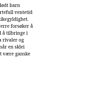
 dødt barn
tefull ventetid
likegyldighet.
verre forsøker å
 å tilbringe i
a rivaler og
 når en sklei
et være ganske