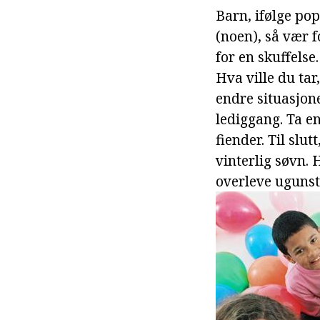
Barn, ifølge po
(noen), så vær f
for en skuffelse
Hva ville du tar
endre situasjone
lediggang. Ta en
fiender. Til slut
vinterlig søvn.
overleve ugunst