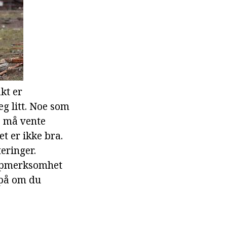
kt er
g litt. Noe som
ne må vente
et er ikke bra.
eringer.
 oppmerksomhet
 på om du