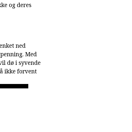
kke og deres
senket ned
 spenning. Med
vil dø i syvende
å ikke forvent