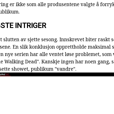
ring er ikke som alle produsentene valgte å forry
ublikum.
GSTE INTRIGER
et slutten av sjette sesong. Innskrevet biter raskt 
ssene. En slik konklusjon opprettholde maksimal
n nye serien har alle ventet løse problemet, som 
e Walking Dead". Kanskje ingen har noen gang, s
tsette showet, publikum "vandre".