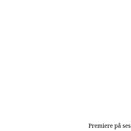
Premiere på ses