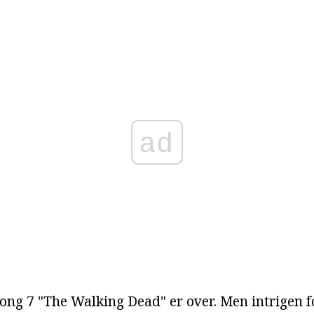
ad
ong 7 "The Walking Dead" er over. Men intrigen fo