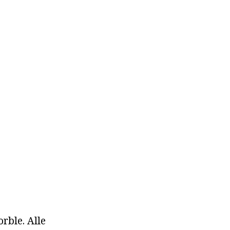
rble. Alle