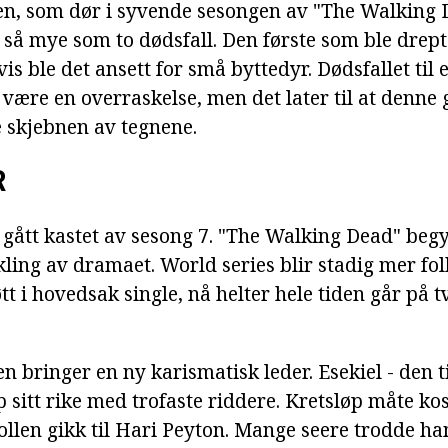
n, som dør i syvende sesongen av "The Walking 
e så mye som to dødsfall. Den første som ble drep
is ble det ansett for små byttedyr. Dødsfallet til 
 være en overraskelse, men det later til at denne 
e skjebnen av tegnene.
R
 gått kastet av sesong 7. "The Walking Dead" beg
ling av dramaet. World series blir stadig mer fol
tt i hovedsak single, nå helter hele tiden går på t
 bringer en ny karismatisk leder. Esekiel - den t
p sitt rike med trofaste riddere. Kretsløp måte ko
Rollen gikk til Hari Peyton. Mange seere trodde h