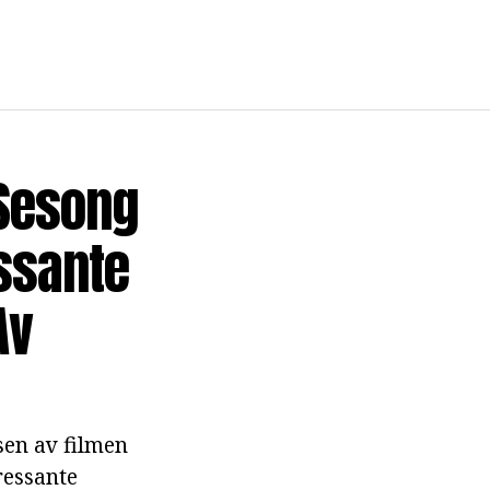
 Sesong
essante
Av
sen av filmen
ressante