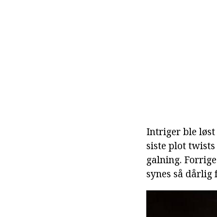
Intriger ble løs
siste plot twis
galning. Forrig
synes så dårlig f