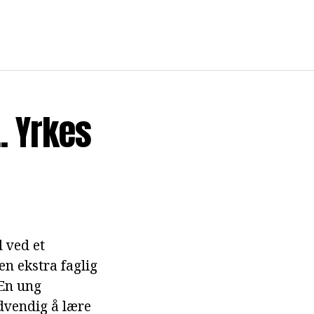
.. Yrkes
d ved et
n ekstra faglig
 En ung
ødvendig å lære