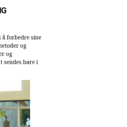
IG
i å forbedre sine
 metoder og
er og
at sendes bare i