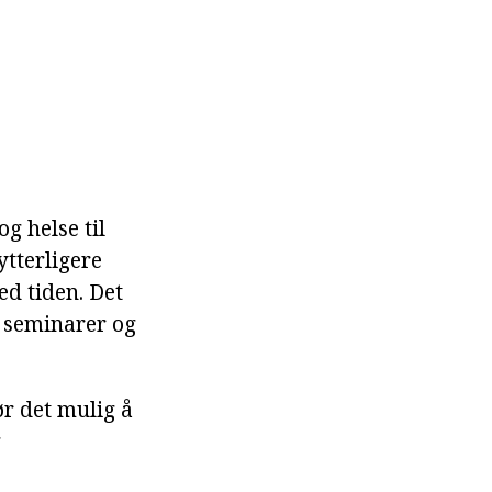
og helse til
tterligere
ed tiden. Det
, seminarer og
ør det mulig å
g