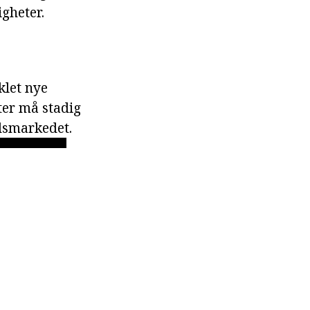
igheter.
klet nye
ter må stadig
idsmarkedet.