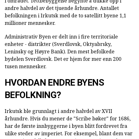
i området. Tettbebyggelse begynte å dukke opp i
andre halvdel av det tjuende århundre. Antallet
befolkningen i Irkutsk med de to satellitt byene 1,1
millioner mennesker.
Administrativ Byen er delt inn i fire territoriale
enheter - distrikter (Sverdlovsk, Oktyabrsky,
Leninsky og Høyre Bank). Den mest befolkede
bydelen Sverdlovsk. Det er hjem for mer enn 200
tusen mennesker.
HVORDAN ENDRE BYENS
BEFOLKNING?
Irkutsk ble grunnlagt i andre halvdel av XVII
århundre. Hvis du mener de "Scribe bøker" for 1686,
har de første innbyggerne i byen blitt fordrevet fra
ulike steder av imperiet. For eksempel, blant dem var