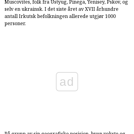
Muscovites, folk fra Ustyug, Pinega, Yenisey, Pskov, og
selv en ukrainsk. I det siste året av XVII århundre
antall Irkutsk befolkningen allerede utgjør 1000
personer.
ad
På grunn av sin geografiske posisjon, byen vokste og