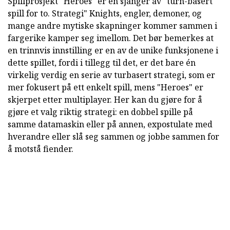
Spillprosjekt "Heroes" er en sjanger av "turn-basert
spill for to. Strategi" Knights, engler, demoner, og
mange andre mytiske skapninger kommer sammen i
fargerike kamper seg imellom. Det bør bemerkes at
en trinnvis innstilling er en av de unike funksjonene i
dette spillet, fordi i tillegg til det, er det bare én
virkelig verdig en serie av turbasert strategi, som er
mer fokusert på ett enkelt spill, mens "Heroes" er
skjerpet etter multiplayer. Her kan du gjøre for å
gjøre et valg riktig strategi: en dobbel spille på
samme datamaskin eller på annen, expostulate med
hverandre eller slå seg sammen og jobbe sammen for
å motstå fiender.