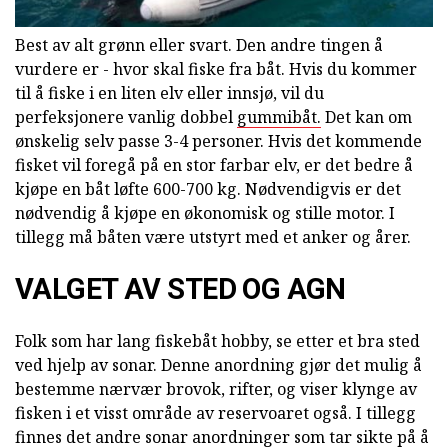
Best av alt grønn eller svart. Den andre tingen å
vurdere er - hvor skal fiske fra båt. Hvis du kommer
til å fiske i en liten elv eller innsjø, vil du
perfeksjonere vanlig dobbel
gummibåt.
Det kan om
ønskelig selv passe 3-4 personer. Hvis det kommende
fisket vil foregå på en stor farbar elv, er det bedre å
kjøpe en båt løfte 600-700 kg. Nødvendigvis er det
nødvendig å kjøpe en økonomisk og stille motor. I
tillegg må båten være utstyrt med et anker og årer.
VALGET AV STED OG AGN
Folk som har lang fiskebåt hobby, se etter et bra sted
ved hjelp av sonar. Denne anordning gjør det mulig å
bestemme nærvær brovok, rifter, og viser klynge av
fisken i et visst område av reservoaret også. I tillegg
finnes det andre sonar anordninger som tar sikte på å