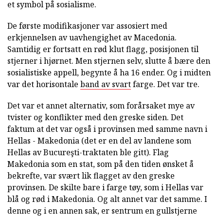
et symbol på sosialisme.
De første modifikasjoner var assosiert med
erkjennelsen av uavhengighet av Macedonia.
Samtidig er fortsatt en rød klut flagg, posisjonen til
stjerner i hjørnet. Men stjernen selv, slutte å bære den
sosialistiske appell, begynte å ha 16 ender. Og i midten
var det horisontale
band av svart
farge. Det var tre.
Det var et annet alternativ, som forårsaket mye av
tvister og konflikter med den greske siden. Det
faktum at det var også i provinsen med samme navn i
Hellas - Makedonia (det er en del av landene som
Hellas av Bucureşti-traktaten ble gitt). Flag
Makedonia som en stat, som på den tiden ønsket å
bekrefte, var svært lik flagget av den greske
provinsen. De skilte bare i farge tøy, som i Hellas var
blå og rød i Makedonia. Og alt annet var det samme. I
denne og i en annen sak, er sentrum en gullstjerne