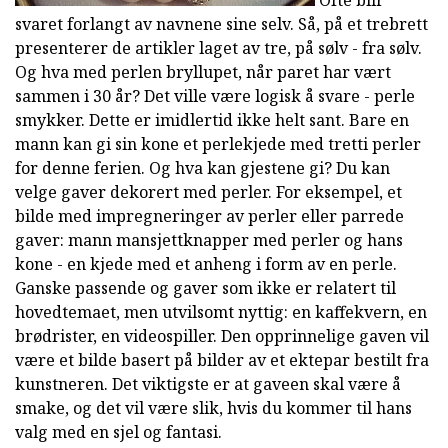
Ofte blir
svaret forlangt av navnene sine selv. Så, på et trebrett
presenterer de artikler laget av tre, på sølv - fra sølv.
Og hva med perlen bryllupet, når paret har vært
sammen i 30 år? Det ville være logisk å svare - perle
smykker. Dette er imidlertid ikke helt sant. Bare en
mann kan gi sin kone et perlekjede med tretti perler
for denne ferien. Og hva kan gjestene gi? Du kan
velge gaver dekorert med perler. For eksempel, et
bilde med impregneringer av perler eller parrede
gaver: mann mansjettknapper med perler og hans
kone - en kjede med et anheng i form av en perle.
Ganske passende og gaver som ikke er relatert til
hovedtemaet, men utvilsomt nyttig: en kaffekvern, en
brødrister, en videospiller. Den opprinnelige gaven vil
være et bilde basert på bilder av et ektepar bestilt fra
kunstneren. Det viktigste er at gaveen skal være å
smake, og det vil være slik, hvis du kommer til hans
valg med en sjel og fantasi.