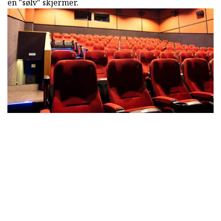
en "sølv" skjermer.