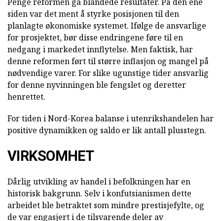
Penge reformen ga blandede resultater. På den ene
siden var det ment å styrke posisjonen til den
planlagte økonomiske systemet. Ifølge de ansvarlige
for prosjektet, bør disse endringene føre til en
nedgang i markedet innflytelse. Men faktisk, har
denne reformen ført til større inflasjon og mangel på
nødvendige varer. For slike ugunstige tider ansvarlig
for denne nyvinningen ble fengslet og deretter
henrettet.
For tiden i Nord-Korea balanse i utenrikshandelen har
positive dynamikken og saldo er lik antall plusstegn.
VIRKSOMHET
Dårlig utvikling av handel i befolkningen har en
historisk bakgrunn. Selv i konfutsianismen dette
arbeidet ble betraktet som mindre prestisjefylte, og
de var engasjert i de tilsvarende deler av