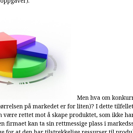
eoppgaver).
Men hva om konkurr
tørrelsen på markedet er for liten)? I dette tilfelle
 være rettet mot å skape produktet, som ikke ha
n firmaet kan ta sin rettmessige plass i markeds
e for at den har tilstrekkelige ressurser til prod