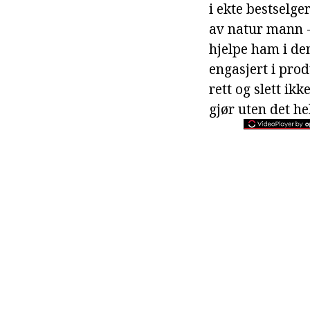
i ekte bestselge
av natur mann -
hjelpe ham i de
engasjert i pro
rett og slett ikk
gjør uten det he