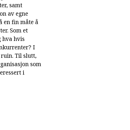
ter, samt
jon av egne
å en fin måte å
ter. Som et
g hva hvis
onkurrenter? I
uin. Til slutt,
organisasjon som
eressert i