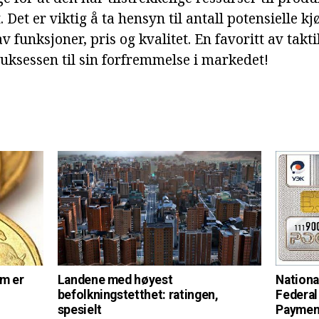
 Det er viktig å ta hensyn til antall potensielle kjø
av funksjoner, pris og kvalitet. En favoritt av takt
suksessen til sin forfremmelse i markedet!
om er
Landene med høyest
Nationa
befolkningstetthet: ratingen,
Federal
spesielt
Paymen