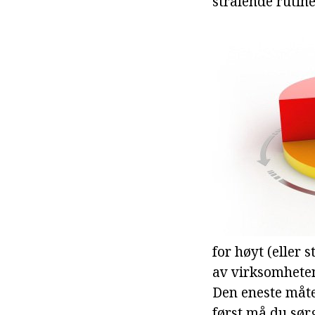
strålende rutin
for høyt (eller s
av virksomheten
Den eneste måte
først må du sørg