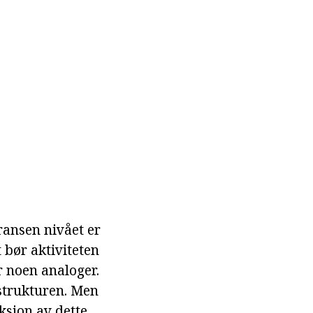
ansen nivået er
t bør aktiviteten
r noen analoger.
strukturen. Men
uksjon av dette