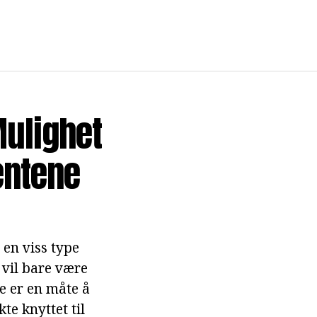
Mulighet
entene
 en viss type
 vil bare være
te er en måte å
te knyttet til