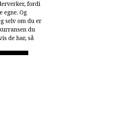
derverker, fordi
e egne. Og
Og selv om du er
onkurransen du
vis de har, så