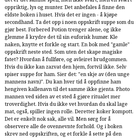
oppriktig, lys og munter. Det anbefales å finne den
eldste boken i huset. Hvis det er ingen - å kjøpe
secondhand. Ta det opp i noen oppskrift suppe som du
gjør best. Forbered Potion trenger alene, og ikke
glemme å krydre det til sin euforisk humør. Kle
naken, knytte et forkle og start. En bok med "gamle"
oppskrift neste sted. Som uten det skape magiske
fatet? Hvordan å fullføre, og avleiret brudgommen.
Hvis du ikke kan zazvat den hjem, fortvil ikke. Selv
spiser suppe for ham. Sier det: "en skje av (den unge
mannens navn)". Du kan hver tid å oppfinne ham
hengiven kallenavn til det samme ikke gjenta. Photo
mannen ved siden av et sted å gjøre ritualet mer
troverdighet. Hvis du ikke vet hvordan du skal lage
mat, også, spiller ingen rolle. Deretter koker kompott.
Det er enkelt nok sak, alle vil. Men sørg for å
observere alle de ovennevnte forhold. Og i boken
skrev ned oppskriften, og et forkle å sette på den