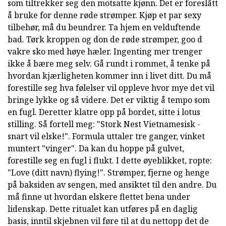
som tiltrekker seg den motsatte kjønn. Det er foreslått
å bruke for denne røde strømper. Kjøp et par sexy
tilbehør, må du beundrer. Ta hjem en velduftende
bad. Tørk kroppen og don de røde strømper, goo d
vakre sko med høye hæler. Ingenting mer trenger
ikke å bære meg selv. Gå rundt i rommet, å tenke på
hvordan kjærligheten kommer inn i livet ditt. Du må
forestille seg hva følelser vil oppleve hvor mye det vil
bringe lykke og så videre. Det er viktig å tempo som
en fugl. Deretter klatre opp på bordet, sitte i lotus
stilling. Så fortell meg: "Stork Nest Vietnamesisk -
snart vil elske!". Formula uttaler tre ganger, vinket
muntert "vinger". Da kan du hoppe på gulvet,
forestille seg en fugl i flukt. I dette øyeblikket, ropte:
"Love (ditt navn) flying!". Strømper, fjerne og henge
på baksiden av sengen, med ansiktet til den andre. Du
må finne ut hvordan elskere flettet bena under
lidenskap. Dette ritualet kan utføres på en daglig
basis, inntil skjebnen vil føre til at du nettopp det de