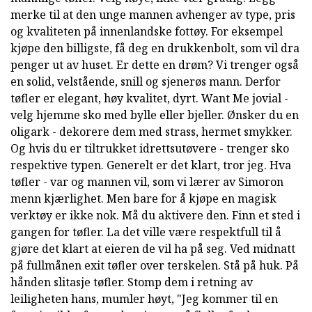
merke til at den unge mannen avhenger av type, pris
og kvaliteten på innenlandske fottøy. For eksempel
kjøpe den billigste, få deg en drukkenbolt, som vil dra
penger ut av huset. Er dette en drøm? Vi trenger også
en solid, velstående, snill og sjenerøs mann. Derfor
tøfler er elegant, høy kvalitet, dyrt. Want Me jovial -
velg hjemme sko med bylle eller bjeller. Ønsker du en
oligark - dekorere dem med strass, hermet smykker.
Og hvis du er tiltrukket idrettsutøvere - trenger sko
respektive typen. Generelt er det klart, tror jeg. Hva
tøfler - var og mannen vil, som vi lærer av Simoron
menn kjærlighet. Men bare for å kjøpe en magisk
verktøy er ikke nok. Må du aktivere den. Finn et sted i
gangen for tøfler. La det ville være respektfull til å
gjøre det klart at eieren de vil ha på seg. Ved midnatt
på fullmånen exit tøfler over terskelen. Stå på huk. På
hånden slitasje tøfler. Stomp dem i retning av
leiligheten hans, mumler høyt, "Jeg kommer til en