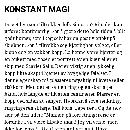
KONSTANT MAGI
Du vet hva som tiltrekker folk Simoron? Ritualer kan
utføres kontinuerlig. For å gjøre dette hele tiden å bli i
godt humør, som i seg selv har en positiv effekt på
skjebnen. For å tiltrekke seg kjærlighet, velger, eller
kjøpe deg en vakker kopp. La henne være hjerter og
en bukett med roser, et portrett av en kjær eller et
skip med Scarlet Sails. Det er viktig at en lykkelig
kopp likte skapt i hjertet av hyggelige følelser. I
denne egenskap må plasseres nøyaktig ni hvete (eller
ris) korn. Men det er satt en ring og en skarlagen
bånd, hvis lengde er lik atten centimeter. Plasser en
kopp ved siden av sengen. Hvordan å sove tenkning,
ringfingeren slitasje. Tell korn. Tape rørt. Og de selv
sier på den tiden: "Mannen på forretningsreise er
forsinket, vil være tilbake snart! Jeg vil vente, men
ikke for lenge!". Og så gjentar hver natt. Unge