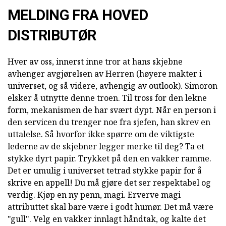
MELDING FRA HOVED
DISTRIBUTØR
Hver av oss, innerst inne tror at hans skjebne
avhenger avgjørelsen av Herren (høyere makter i
universet, og så videre, avhengig av outlook). Simoron
elsker å utnytte denne troen. Til tross for den lekne
form, mekanismen de har svært dypt. Når en person i
den servicen du trenger noe fra sjefen, han skrev en
uttalelse. Så hvorfor ikke spørre om de viktigste
lederne av de skjebner legger merke til deg? Ta et
stykke dyrt papir. Trykket på den en vakker ramme.
Det er umulig i universet tetrad stykke papir for å
skrive en appell! Du må gjøre det ser respektabel og
verdig. Kjøp en ny penn, magi. Erverve magi
attributtet skal bare være i godt humør. Det må være
"gull". Velg en vakker innlagt håndtak, og kalte det