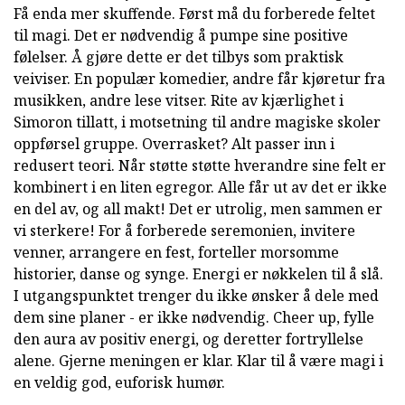
Få enda mer skuffende. Først må du forberede feltet
til magi. Det er nødvendig å pumpe sine positive
følelser. Å gjøre dette er det tilbys som praktisk
veiviser. En populær komedier, andre får kjøretur fra
musikken, andre lese vitser. Rite av kjærlighet i
Simoron tillatt, i motsetning til andre magiske skoler
oppførsel gruppe. Overrasket? Alt passer inn i
redusert teori. Når støtte støtte hverandre sine felt er
kombinert i en liten egregor. Alle får ut av det er ikke
en del av, og all makt! Det er utrolig, men sammen er
vi sterkere! For å forberede seremonien, invitere
venner, arrangere en fest, forteller morsomme
historier, danse og synge. Energi er nøkkelen til å slå.
I utgangspunktet trenger du ikke ønsker å dele med
dem sine planer - er ikke nødvendig. Cheer up, fylle
den aura av positiv energi, og deretter fortryllelse
alene. Gjerne meningen er klar. Klar til å være magi i
en veldig god, euforisk humør.