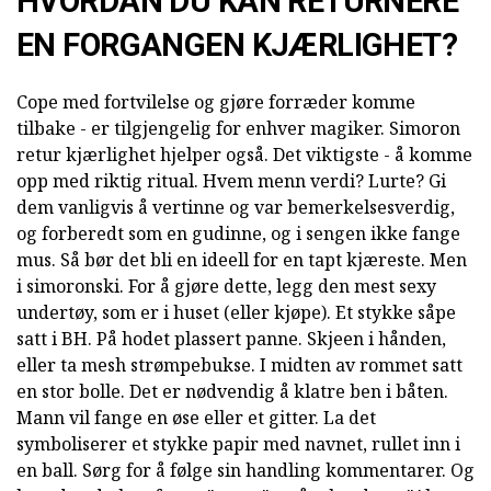
HVORDAN DU KAN RETURNERE
EN FORGANGEN KJÆRLIGHET?
Cope med fortvilelse og gjøre forræder komme
tilbake - er tilgjengelig for enhver magiker. Simoron
retur kjærlighet hjelper også. Det viktigste - å komme
opp med riktig ritual. Hvem menn verdi? Lurte? Gi
dem vanligvis å vertinne og var bemerkelsesverdig,
og forberedt som en gudinne, og i sengen ikke fange
mus. Så bør det bli en ideell for en tapt kjæreste. Men
i simoronski. For å gjøre dette, legg den mest sexy
undertøy, som er i huset (eller kjøpe). Et stykke såpe
satt i BH. På hodet plassert panne. Skjeen i hånden,
eller ta mesh strømpebukse. I midten av rommet satt
en stor bolle. Det er nødvendig å klatre ben i båten.
Mann vil fange en øse eller et gitter. La det
symboliserer et stykke papir med navnet, rullet inn i
en ball. Sørg for å følge sin handling kommentarer. Og