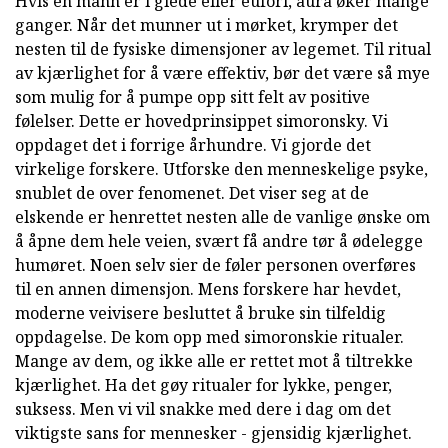
Hvis en mann er i glede eller eufori, aura øker mange
ganger. Når det munner ut i mørket, krymper det
nesten til de fysiske dimensjoner av legemet. Til ritual
av kjærlighet for å være effektiv, bør det være så mye
som mulig for å pumpe opp sitt felt av positive
følelser. Dette er hovedprinsippet simoronsky. Vi
oppdaget det i forrige århundre. Vi gjorde det
virkelige forskere. Utforske den menneskelige psyke,
snublet de over fenomenet. Det viser seg at de
elskende er henrettet nesten alle de vanlige ønske om
å åpne dem hele veien, svært få andre tør å ødelegge
humøret. Noen selv sier de føler personen overføres
til en annen dimensjon. Mens forskere har hevdet,
moderne veivisere besluttet å bruke sin tilfeldig
oppdagelse. De kom opp med simoronskie ritualer.
Mange av dem, og ikke alle er rettet mot å tiltrekke
kjærlighet. Ha det gøy ritualer for lykke, penger,
suksess. Men vi vil snakke med dere i dag om det
viktigste sans for mennesker - gjensidig kjærlighet.