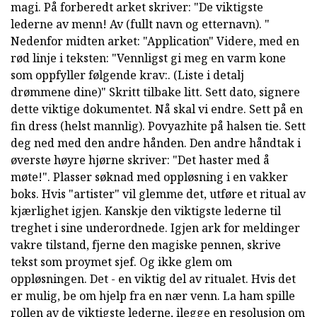
magi. På forberedt arket skriver: "De viktigste
lederne av menn! Av (fullt navn og etternavn). "
Nedenfor midten arket: "Application" Videre, med en
rød linje i teksten: "Vennligst gi meg en varm kone
som oppfyller følgende krav:. (Liste i detalj
drømmene dine)" Skritt tilbake litt. Sett dato, signere
dette viktige dokumentet. Nå skal vi endre. Sett på en
fin dress (helst mannlig). Povyazhite på halsen tie. Sett
deg ned med den andre hånden. Den andre håndtak i
øverste høyre hjørne skriver: "Det haster med å
møte!". Plasser søknad med oppløsning i en vakker
boks. Hvis "artister" vil glemme det, utføre et ritual av
kjærlighet igjen. Kanskje den viktigste lederne til
treghet i sine underordnede. Igjen ark for meldinger
vakre tilstand, fjerne den magiske pennen, skrive
tekst som proymet sjef. Og ikke glem om
oppløsningen. Det - en viktig del av ritualet. Hvis det
er mulig, be om hjelp fra en nær venn. La ham spille
rollen av de viktigste lederne, ilegge en resolusjon om