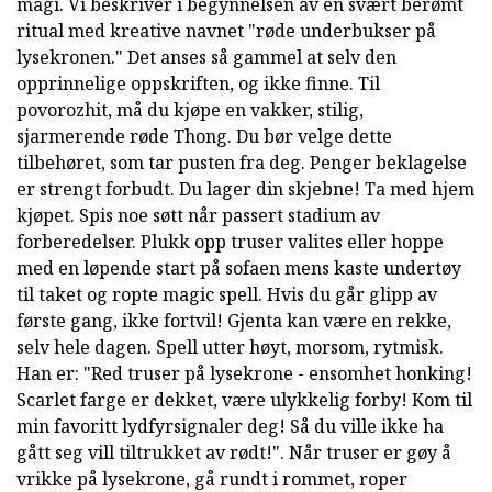
magi. Vi beskriver i begynnelsen av en svært berømt
ritual med kreative navnet "røde underbukser på
lysekronen." Det anses så gammel at selv den
opprinnelige oppskriften, og ikke finne. Til
povorozhit, må du kjøpe en vakker, stilig,
sjarmerende røde Thong. Du bør velge dette
tilbehøret, som tar pusten fra deg. Penger beklagelse
er strengt forbudt. Du lager din skjebne! Ta med hjem
kjøpet. Spis noe søtt når passert stadium av
forberedelser. Plukk opp truser valites eller hoppe
med en løpende start på sofaen mens kaste undertøy
til taket og ropte magic spell. Hvis du går glipp av
første gang, ikke fortvil! Gjenta kan være en rekke,
selv hele dagen. Spell utter høyt, morsom, rytmisk.
Han er: "Red truser på lysekrone - ensomhet honking!
Scarlet farge er dekket, være ulykkelig forby! Kom til
min favoritt lydfyrsignaler deg! Så du ville ikke ha
gått seg vill tiltrukket av rødt!". Når truser er gøy å
vrikke på lysekrone, gå rundt i rommet, roper