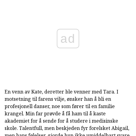
ad
En venn av Kate, deretter ble venner med Tara. I
motsetning til farens vilje, ønsker han å bli en
profesjonell danser, noe som fører til en familie
krangel. Min far prøvde å få ham til å kaste
akademiet for å sende for å studere i medisinske
skole. Talentfull, men beskjeden fyr forelsket Abigail,
men hans følelser, gjorde hun ikke umiddelbart svare.