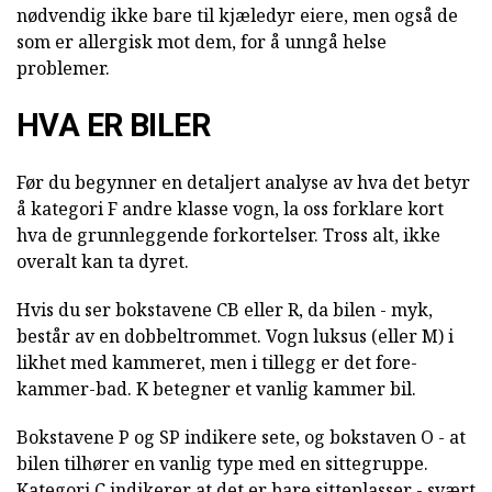
nødvendig ikke bare til kjæledyr eiere, men også de
som er allergisk mot dem, for å unngå helse
problemer.
HVA ER BILER
Før du begynner en detaljert analyse av hva det betyr
å kategori F andre klasse vogn, la oss forklare kort
hva de grunnleggende forkortelser. Tross alt, ikke
overalt kan ta dyret.
Hvis du ser bokstavene CB eller R, da bilen - myk,
består av en dobbeltrommet. Vogn luksus (eller M) i
likhet med kammeret, men i tillegg er det fore-
kammer-bad. K betegner et vanlig kammer bil.
Bokstavene P og SP indikere sete, og bokstaven O - at
bilen tilhører en vanlig type med en sittegruppe.
Kategori C indikerer at det er bare sitteplasser - svært