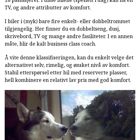
18 passasjerer. I disse bilene (spesielt i dag) kan ha en
TV, og andre attributter av komfort.
I biler i (myk) bare fire enkelt- eller dobbeltrommet
tilgjengelig. Her finner du en dobbeltseng, dusj,
skrivebord, TV og mange andre fasiliteter. I en annen
måte, blir de kalt business class coach.
Å vite denne klassifiseringen, kan du enkelt velge det
alternativet selv, rimelig, og ønsket nivå av komfort.
Stabil etterspørsel etter bil med reserverte plasser,
hell kombinere en relativt lav pris med god komfort.