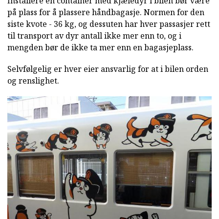
Installere en container med kjæledyr i bilen bør være
på plass for å plassere håndbagasje. Normen for den
siste kvote - 36 kg, og dessuten har hver passasjer rett
til transport av dyr antall ikke mer enn to, og i
mengden bør de ikke ta mer enn en bagasjeplass.
Selvfølgelig er hver eier ansvarlig for at i bilen orden
og renslighet.